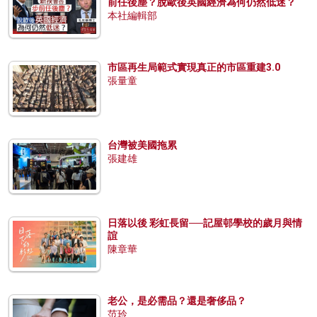
前任後塵？脫歐後英國經濟為何仍然低迷？
本社編輯部
市區再生局範式實現真正的市區重建3.0
張量童
台灣被美國拖累
張建雄
日落以後 彩虹長留──記屋邨學校的歲月與情
誼
陳章華
老公，是必需品？還是奢侈品？
范玲