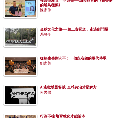
種菜得愛 記一本好書──讀吳燕青的《在香港
的離島種菜》
陳家偉
金秋文化之旅──踏上古蜀道，走過劍門關
馮珍今
從顧生岳到沈平：一個座右銘的兩代傳承
劉家美
AI逃獄敲響警號 全球共治才是解方
何民傑
行為不檢 培育教化才能治本