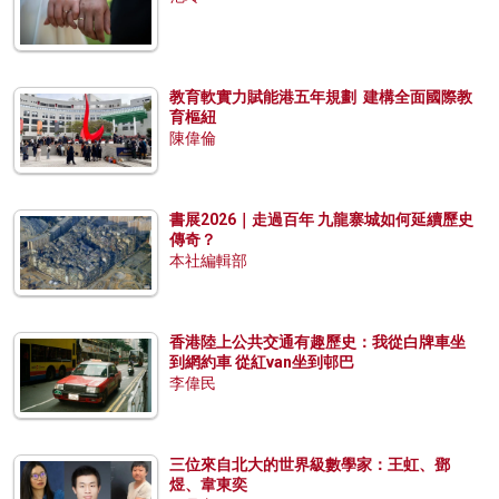
教育軟實力賦能港五年規劃 建構全面國際教
育樞紐
陳偉倫
書展2026｜走過百年 九龍寨城如何延續歷史
傳奇？
本社編輯部
香港陸上公共交通有趣歷史：我從白牌車坐
到網約車 從紅van坐到邨巴
李偉民
三位來自北大的世界級數學家：王虹、鄧
煜、韋東奕