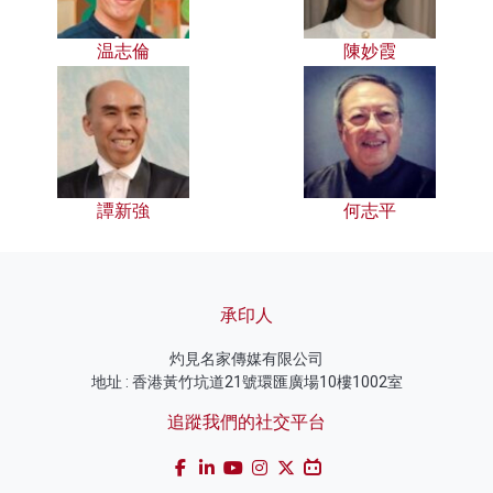
温志倫
陳妙霞
譚新強
何志平
承印人
灼見名家傳媒有限公司
地址 : 香港黃竹坑道21號環匯廣場10樓1002室
追蹤我們的社交平台