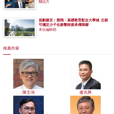
關品方
規劃建言︱鄧飛：基礎教育配合大學城 北都
可穩定少子化衝擊師資承傳陣腳
本社編輯部
推薦作家
陳文鴻
盧兆興