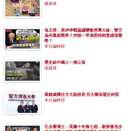
陳家偉
兔主席：美伊停戰協議變衝突導火線，雙方
為何重啟戰爭？伊朗一早洞悉特朗普虛張聲
勢？
本社編輯部
歷史給中國人一個公道
張建雄
梁鏡威獲任方大副校長 呂大樂加盟社科院
本社編輯部
孔永樂博士：英國十年換七相，新揆會否步