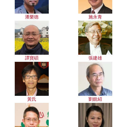
潘樂德
施永青
譚寶碩
張建雄
黃氏
劉銳紹