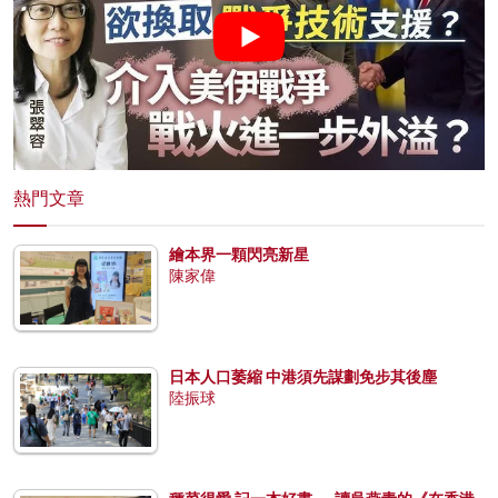
熱門文章
繪本界一顆閃亮新星
陳家偉
日本人口萎縮 中港須先謀劃免步其後塵
陸振球