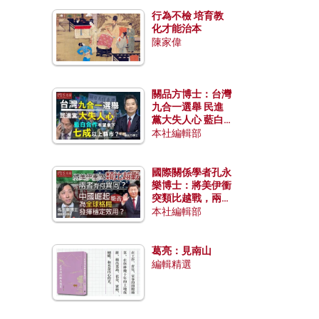
行為不檢 培育教
化才能治本
陳家偉
關品方博士：台灣
九合一選舉 民進
黨大失人心 藍白
合作有望拿下七成
本社編輯部
以上縣市？
國際關係學者孔永
樂博士：將美伊衝
突類比越戰，兩者
有何異同？中國崛
本社編輯部
起能否為全球格局
發揮穩定效用？
葛亮：見南山
編輯精選