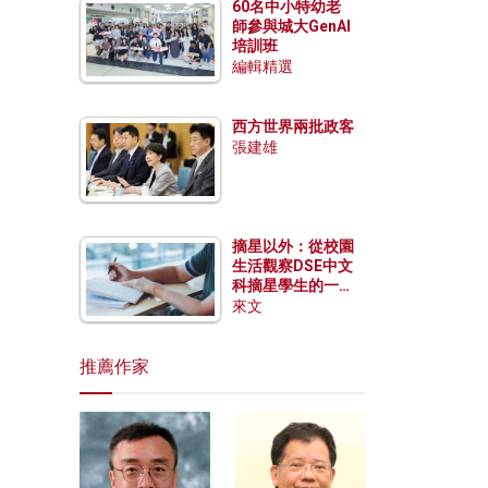
60名中小特幼老
師參與城大GenAI
培訓班
編輯精選
西方世界兩批政客
張建雄
摘星以外：從校園
生活觀察DSE中文
科摘星學生的一點
特質
來文
推薦作家