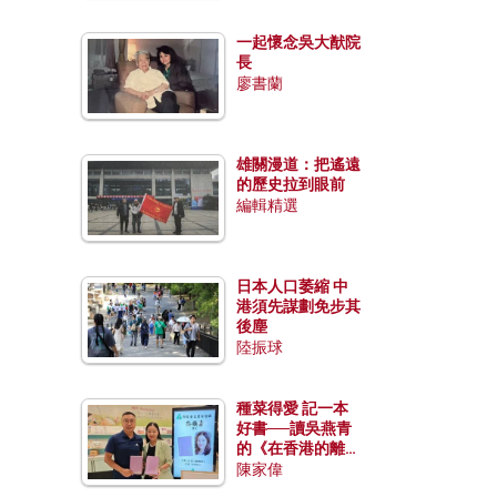
一起懷念吳大猷院
長
廖書蘭
雄關漫道：把遙遠
的歷史拉到眼前
編輯精選
日本人口萎縮 中
港須先謀劃免步其
後塵
陸振球
種菜得愛 記一本
好書──讀吳燕青
的《在香港的離島
種菜》
陳家偉