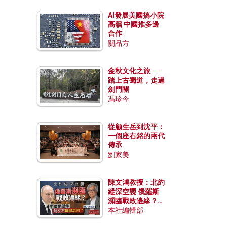
AI發展美國搞小院
高牆 中國推多邊
合作
關品方
金秋文化之旅──
踏上古蜀道，走過
劍門關
馮珍今
從顧生岳到沈平：
一個座右銘的兩代
傳承
劉家美
陳文鴻教授：北約
縱深空襲 俄羅斯
瀕臨戰敗邊緣？中
國零部件能左右戰
本社編輯部
局走向？