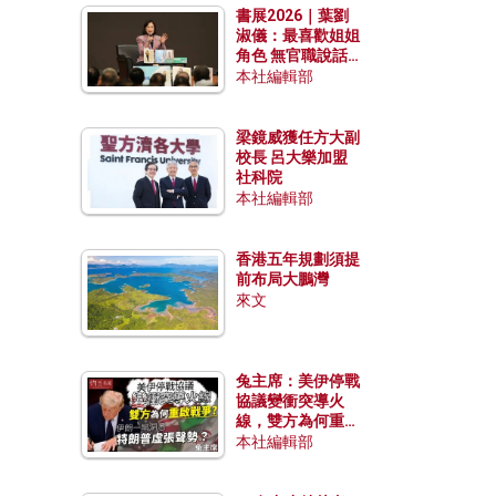
書展2026｜葉劉
淑儀：最喜歡姐姐
角色 無官職說話
包袱少
本社編輯部
梁鏡威獲任方大副
校長 呂大樂加盟
社科院
本社編輯部
香港五年規劃須提
前布局大鵬灣
來文
兔主席：美伊停戰
協議變衝突導火
線，雙方為何重啟
戰爭？伊朗一早洞
本社編輯部
悉特朗普虛張聲
勢？