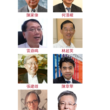
陳家偉
何漢權
雷鼎鳴
林超英
張建雄
陳章華