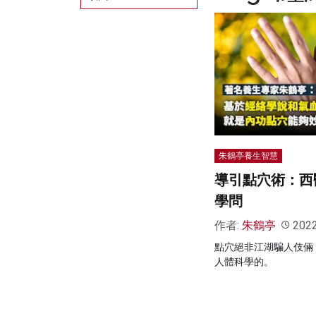
朱鶴亭養生智慧
導引點穴術：西
學問
作者:
朱鶴亭
202
點穴絕非江湖騙人伎倆
人體科學的。