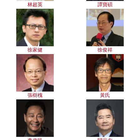
林超英
譚寶碩
徐家健
徐俊祥
張樹槐
黃氏