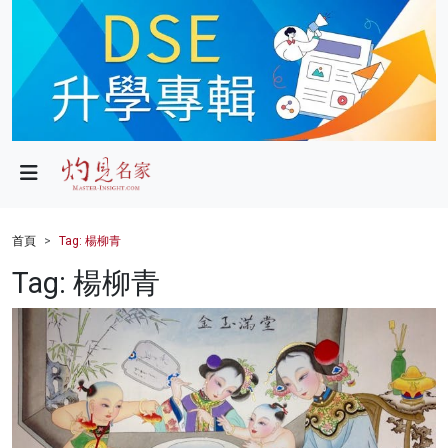
政局
教育
文化
財經
首頁
Tag: 楊柳青
生活
Tag: 楊柳青
健康
商業
科技
影片