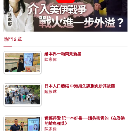
熱門文章
繪本界一顆閃亮新星
陳家偉
日本人口萎縮 中港須先謀劃免步其後塵
陸振球
種菜得愛 記一本好書──讀吳燕青的《在香港
的離島種菜》
陳家偉