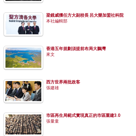
梁鏡威獲任方大副校長 呂大樂加盟社科院
本社編輯部
香港五年規劃須提前布局大鵬灣
來文
西方世界兩批政客
張建雄
市區再生局範式實現真正的市區重建3.0
張量童