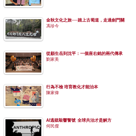
金秋文化之旅──踏上古蜀道，走過劍門關
馮珍今
從顧生岳到沈平：一個座右銘的兩代傳承
劉家美
行為不檢 培育教化才能治本
陳家偉
AI逃獄敲響警號 全球共治才是解方
何民傑