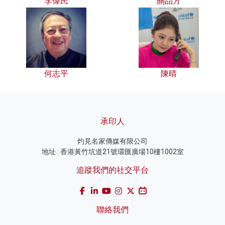
李偉民
關品方
何志平
陳晴
承印人
灼見名家傳媒有限公司
地址 : 香港黃竹坑道21號環匯廣場10樓1002室
追蹤我們的社交平台
聯絡我們