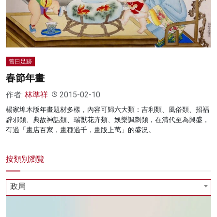
名家榜
灼見活動
關於我們
舊日足跡
春節年畫
作者:
林準祥
2015-02-10
楊家埠木版年畫題材多樣，內容可歸六大類：吉利類、風俗類、招福
辟邪類、典故神話類、瑞獸花卉類、娛樂諷刺類，在清代至為興盛，
有過「畫店百家，畫種過千，畫版上萬」的盛況。
按類別瀏覽
政局