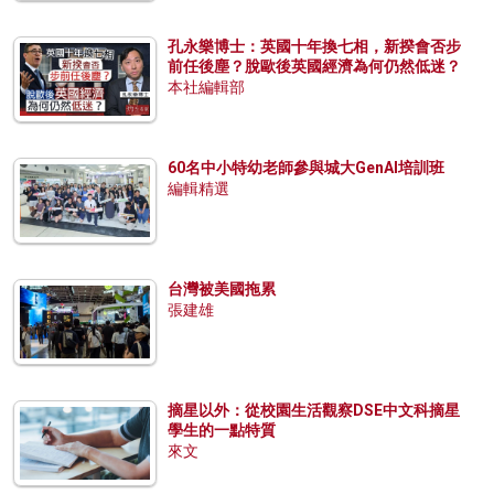
孔永樂博士：英國十年換七相，新揆會否步
前任後塵？脫歐後英國經濟為何仍然低迷？
本社編輯部
60名中小特幼老師參與城大GenAI培訓班
編輯精選
台灣被美國拖累
張建雄
摘星以外：從校園生活觀察DSE中文科摘星
學生的一點特質
來文