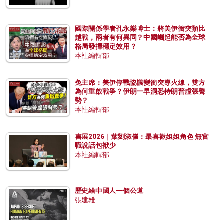
國際關係學者孔永樂博士：將美伊衝突類比
越戰，兩者有何異同？中國崛起能否為全球
格局發揮穩定效用？
本社編輯部
兔主席：美伊停戰協議變衝突導火線，雙方
為何重啟戰爭？伊朗一早洞悉特朗普虛張聲
勢？
本社編輯部
書展2026｜葉劉淑儀：最喜歡姐姐角色 無官
職說話包袱少
本社編輯部
歷史給中國人一個公道
張建雄