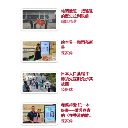
雄關漫道：把遙遠
的歷史拉到眼前
編輯精選
繪本界一顆閃亮新
星
陳家偉
日本人口萎縮 中
港須先謀劃免步其
後塵
陸振球
種菜得愛 記一本
好書──讀吳燕青
的《在香港的離島
種菜》
陳家偉