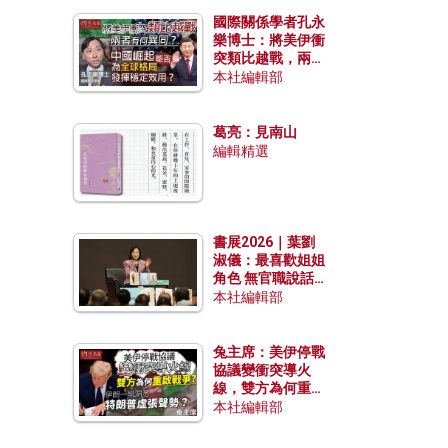
國際關係學者孔永
樂博士：將美伊衝
突類比越戰，兩者
有何異同？中國崛
本社編輯部
起能否為全球格局
發揮穩定效用？
葛亮：見南山
編輯精選
書展2026｜葉劉
淑儀：最喜歡姐姐
角色 無官職說話
包袱少
本社編輯部
兔主席：美伊停戰
協議變衝突導火
線，雙方為何重啟
戰爭？伊朗一早洞
本社編輯部
悉特朗普虛張聲
勢？