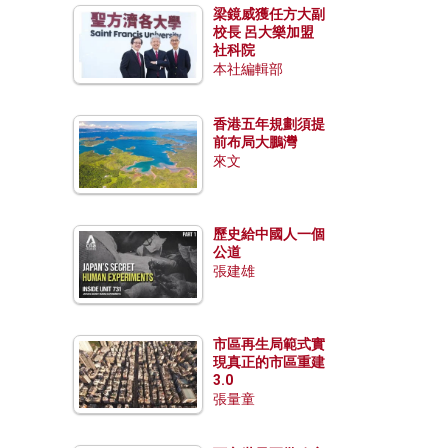
梁鏡威獲任方大副
校長 呂大樂加盟
社科院
本社編輯部
香港五年規劃須提
前布局大鵬灣
來文
歷史給中國人一個
公道
張建雄
市區再生局範式實
現真正的市區重建
3.0
張量童