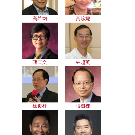
高希均
黃珍妮
蔣匡文
林超英
徐俊祥
張樹槐