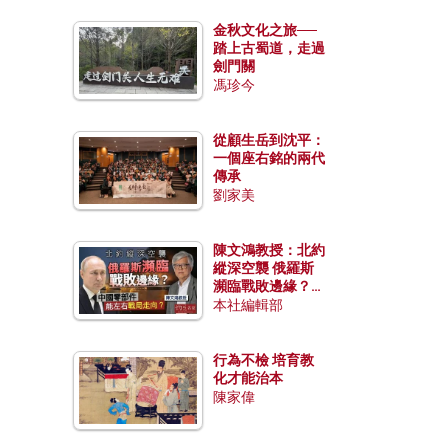
金秋文化之旅──
踏上古蜀道，走過
劍門關
馮珍今
從顧生岳到沈平：
一個座右銘的兩代
傳承
劉家美
陳文鴻教授：北約
縱深空襲 俄羅斯
瀕臨戰敗邊緣？中
國零部件能左右戰
本社編輯部
局走向？
行為不檢 培育教
化才能治本
陳家偉