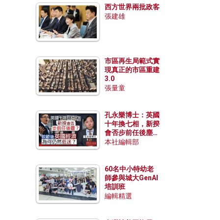
西方世界兩批政客
張建雄
市區再生局範式實
現真正的市區重建
3.0
張量童
孔永樂博士：英國
十年換七相，新揆
會否步前任後塵？
脫歐後英國經濟為
本社編輯部
何仍然低迷？
60名中小特幼老
師參與城大GenAI
培訓班
編輯精選