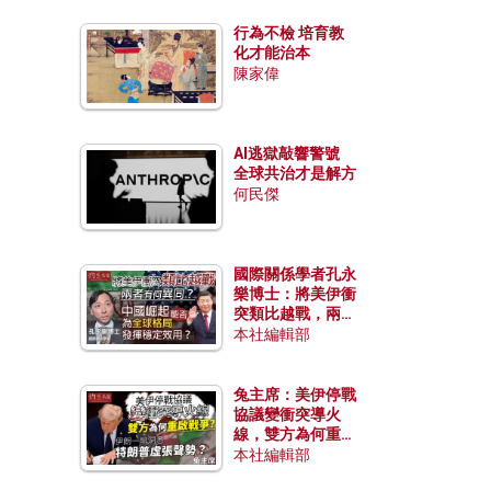
行為不檢 培育教
化才能治本
陳家偉
AI逃獄敲響警號
全球共治才是解方
何民傑
國際關係學者孔永
樂博士：將美伊衝
突類比越戰，兩者
有何異同？中國崛
本社編輯部
起能否為全球格局
發揮穩定效用？
兔主席：美伊停戰
協議變衝突導火
線，雙方為何重啟
戰爭？伊朗一早洞
本社編輯部
悉特朗普虛張聲