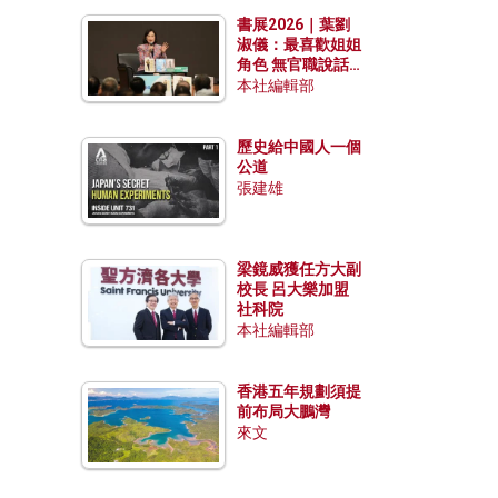
勢？
書展2026｜葉劉
淑儀：最喜歡姐姐
角色 無官職說話
包袱少
本社編輯部
歷史給中國人一個
公道
張建雄
梁鏡威獲任方大副
校長 呂大樂加盟
社科院
本社編輯部
香港五年規劃須提
前布局大鵬灣
來文