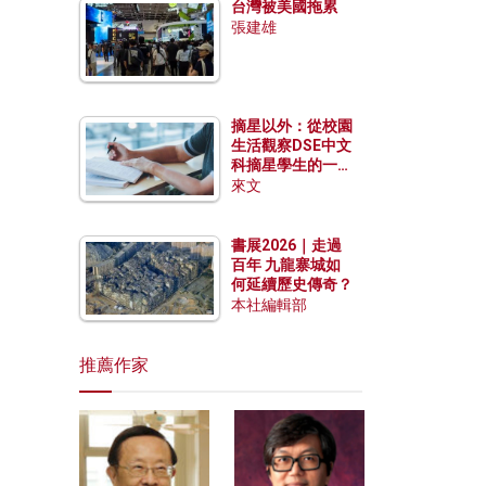
台灣被美國拖累
張建雄
摘星以外：從校園
生活觀察DSE中文
科摘星學生的一點
特質
來文
書展2026｜走過
百年 九龍寨城如
何延續歷史傳奇？
本社編輯部
推薦作家