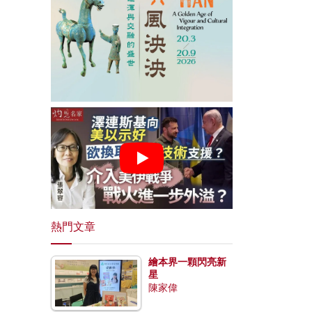
熱門文章
繪本界一顆閃亮新
星
陳家偉