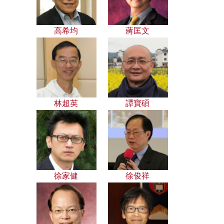
高希均
蔣匡文
林超英
譚寶碩
徐家健
徐俊祥