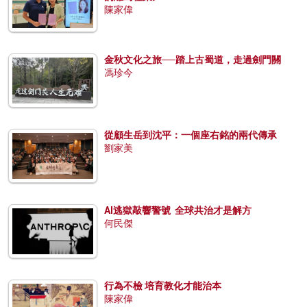
陳家偉
金秋文化之旅──踏上古蜀道，走過劍門關
馮珍今
從顧生岳到沈平：一個座右銘的兩代傳承
劉家美
AI逃獄敲響警號 全球共治才是解方
何民傑
行為不檢 培育教化才能治本
陳家偉