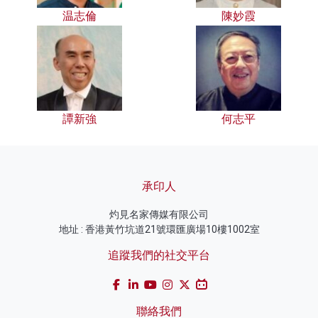
温志倫
陳妙霞
譚新強
何志平
承印人
灼見名家傳媒有限公司
地址 : 香港黃竹坑道21號環匯廣場10樓1002室
追蹤我們的社交平台
聯絡我們