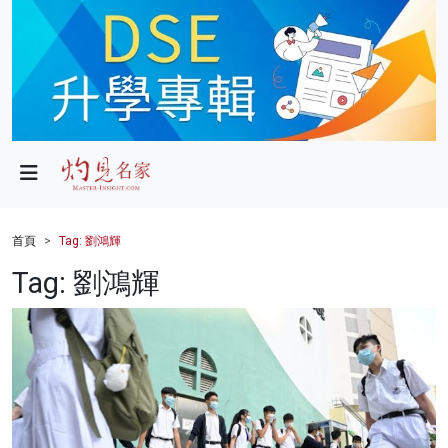
政局
教育
文化
財經
首頁
Tag: 劉鴻輝
生活
Tag: 劉鴻輝
健康
商業
科技
影片