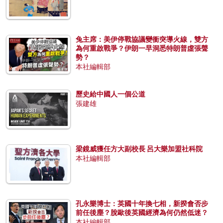
兔主席：美伊停戰協議變衝突導火線，雙方
為何重啟戰爭？伊朗一早洞悉特朗普虛張聲
勢？
本社編輯部
歷史給中國人一個公道
張建雄
梁鏡威獲任方大副校長 呂大樂加盟社科院
本社編輯部
孔永樂博士：英國十年換七相，新揆會否步
前任後塵？脫歐後英國經濟為何仍然低迷？
本社編輯部