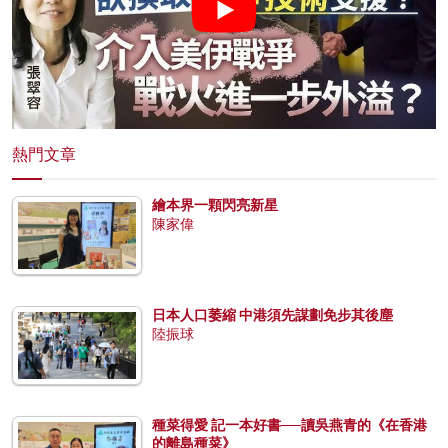
熱門文章
繪本界一顆閃亮新星
陳家偉
日本人口萎縮 中港須先謀劃免步其後塵
陸振球
種菜得愛 記一本好書──讀吳燕青的《在香港
的離島種菜》