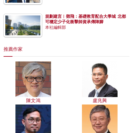
規劃建言︱鄧飛：基礎教育配合大學城 北都
可穩定少子化衝擊師資承傳陣腳
本社編輯部
推薦作家
陳文鴻
盧兆興