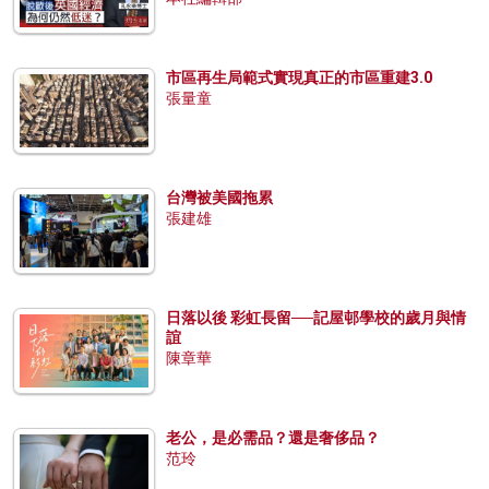
市區再生局範式實現真正的市區重建3.0
張量童
台灣被美國拖累
張建雄
日落以後 彩虹長留──記屋邨學校的歲月與情
誼
陳章華
老公，是必需品？還是奢侈品？
范玲