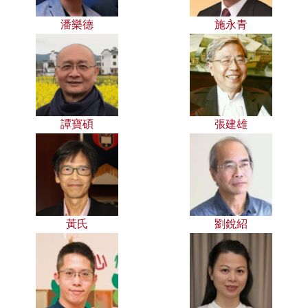
潘樂德
施永青
譚寶碩
張建雄
黃氏
劉銳紹