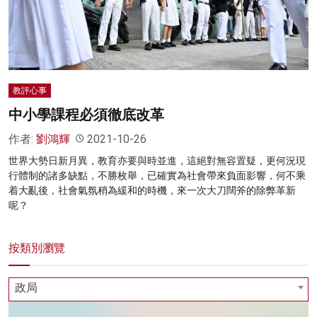
名家榜
灼見活動
關於我們
教評心事
中小學課程必須徹底改革
作者:
劉鴻輝
2021-10-26
世界大勢日新月異，教育亦要與時並進，這絕對無容置疑，更何況現
行體制的諸多缺點，不勝枚舉，已確實為社會帶來負面影響，何不乘
着大亂後，社會氣氛稍為緩和的時機，來一次大刀闊斧的除弊革新
呢？
按類別瀏覽
政局