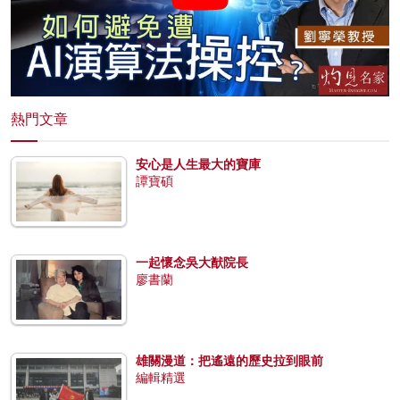
熱門文章
安心是人生最大的寶庫
譚寶碩
一起懷念吳大猷院長
廖書蘭
雄關漫道：把遙遠的歷史拉到眼前
編輯精選