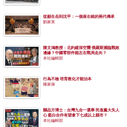
從顧生岳到沈平：一個座右銘的兩代傳承
劉家美
陳文鴻教授：北約縱深空襲 俄羅斯瀕臨戰敗
邊緣？中國零部件能左右戰局走向？
本社編輯部
行為不檢 培育教化才能治本
陳家偉
關品方博士：台灣九合一選舉 民進黨大失人
心 藍白合作有望拿下七成以上縣市？
本社編輯部