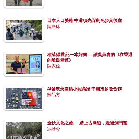
日本人口萎縮 中港須先謀劃免步其後塵
陸振球
種菜得愛 記一本好書──讀吳燕青的《在香港
的離島種菜》
陳家偉
AI發展美國搞小院高牆 中國推多邊合作
關品方
金秋文化之旅──踏上古蜀道，走過劍門關
馮珍今