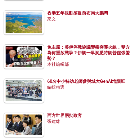
香港五年規劃須提前布局大鵬灣
來文
兔主席：美伊停戰協議變衝突導火線，雙方
為何重啟戰爭？伊朗一早洞悉特朗普虛張聲
勢？
本社編輯部
60名中小特幼老師參與城大GenAI培訓班
編輯精選
西方世界兩批政客
張建雄