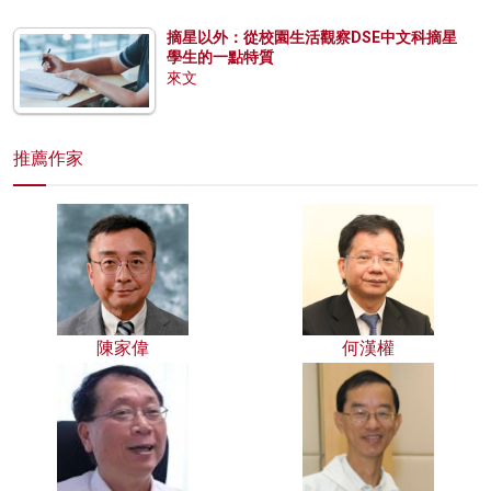
摘星以外：從校園生活觀察DSE中文科摘星
學生的一點特質
來文
推薦作家
陳家偉
何漢權