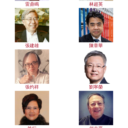
雷鼎鳴
林超英
張建雄
陳章華
張灼祥
劉寧榮