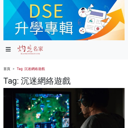
政局
教育
文化
財經
首頁
Tag: 沉迷網絡遊戲
生活
Tag: 沉迷網絡遊戲
健康
商業
科技
影片