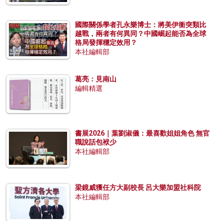
國際關係學者孔永樂博士：將美伊衝突類比
越戰，兩者有何異同？中國崛起能否為全球
格局發揮穩定效用？
本社編輯部
葛亮：見南山
編輯精選
書展2026｜葉劉淑儀：最喜歡姐姐角色 無官
職說話包袱少
本社編輯部
梁鏡威獲任方大副校長 呂大樂加盟社科院
本社編輯部