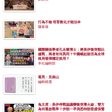
行為不檢 培育教化才能治本
陳家偉
國際關係學者孔永樂博士：將美伊衝突類比
越戰，兩者有何異同？中國崛起能否為全球
格局發揮穩定效用？
本社編輯部
葛亮：見南山
編輯精選
兔主席：美伊停戰協議變衝突導火線，雙方
為何重啟戰爭？伊朗一早洞悉特朗普虛張聲