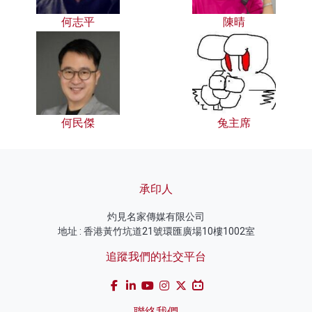
何志平
陳晴
何民傑
兔主席
承印人
灼見名家傳媒有限公司
地址 : 香港黃竹坑道21號環匯廣場10樓1002室
追蹤我們的社交平台
聯絡我們