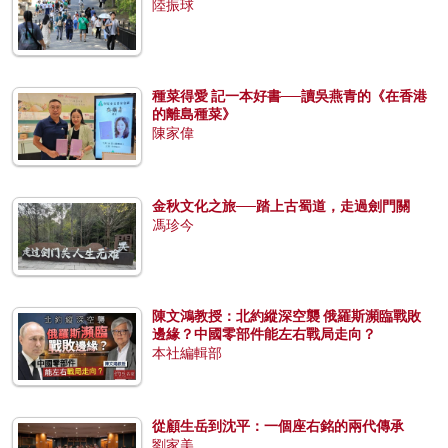
陸振球
種菜得愛 記一本好書──讀吳燕青的《在香港
的離島種菜》
陳家偉
金秋文化之旅──踏上古蜀道，走過劍門關
馮珍今
陳文鴻教授：北約縱深空襲 俄羅斯瀕臨戰敗
邊緣？中國零部件能左右戰局走向？
本社編輯部
從顧生岳到沈平：一個座右銘的兩代傳承
劉家美