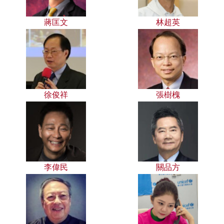
蔣匡文
林超英
徐俊祥
張樹槐
李偉民
關品方