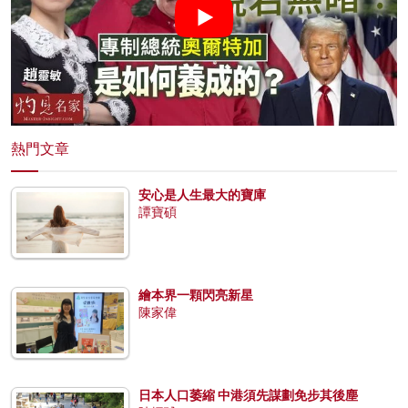
熱門文章
安心是人生最大的寶庫
譚寶碩
繪本界一顆閃亮新星
陳家偉
日本人口萎縮 中港須先謀劃免步其後塵