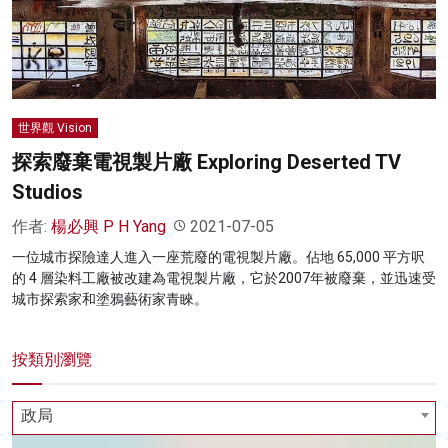
名家榜
灼見活動
關於我們
世界觀 Vision
探索廢棄電視製片廠 Exploring Deserted TV
Studios
作者:
楊必興 P H Yang
2021-07-05
一位城市探險達人進入一座荒廢的電視製片廠。佔地 65,000 平方呎
的 4 層染料工廠被改建為電視製片廠，它於2007年被廢棄，並迅速受
城市探索家和塗鴉藝術家青睞。
按類別瀏覽
政局