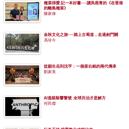
種菜得愛 記一本好書──讀吳燕青的《在香港
的離島種菜》
陳家偉
金秋文化之旅──踏上古蜀道，走過劍門關
馮珍今
從顧生岳到沈平：一個座右銘的兩代傳承
劉家美
AI逃獄敲響警號 全球共治才是解方
何民傑