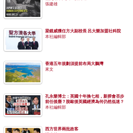
張建雄
梁鏡威獲任方大副校長 呂大樂加盟社科院
本社編輯部
香港五年規劃須提前布局大鵬灣
來文
孔永樂博士：英國十年換七相，新揆會否步
前任後塵？脫歐後英國經濟為何仍然低迷？
本社編輯部
西方世界兩批政客