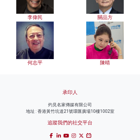
李偉民
關品方
何志平
陳晴
承印人
灼見名家傳媒有限公司
地址 : 香港黃竹坑道21號環匯廣場10樓1002室
追蹤我們的社交平台