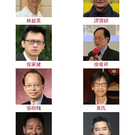
林超英
譚寶碩
徐家健
徐俊祥
張樹槐
黃氏