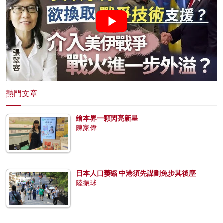
熱門文章
繪本界一顆閃亮新星
陳家偉
日本人口萎縮 中港須先謀劃免步其後塵
陸振球