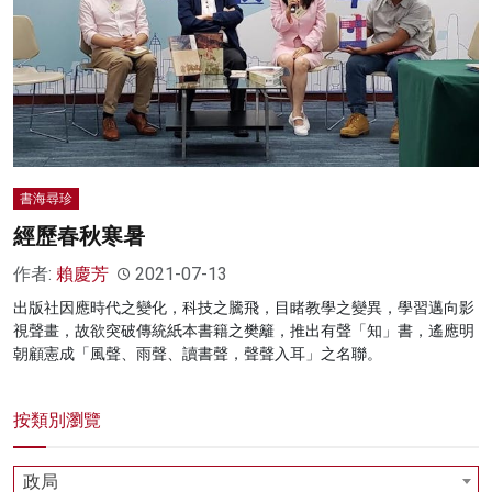
名家榜
灼見活動
關於我們
書海尋珍
經歷春秋寒暑
作者:
賴慶芳
2021-07-13
出版社因應時代之變化，科技之騰飛，目睹教學之變異，學習邁向影
視聲畫，故欲突破傳統紙本書籍之樊籬，推出有聲「知」書，遙應明
朝顧憲成「風聲、雨聲、讀書聲，聲聲入耳」之名聯。
按類別瀏覽
政局