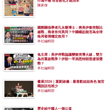
行為不檢 培育教化才能治本
陳家偉
國際關係學者孔永樂博士：將美伊衝突類比
越戰，兩者有何異同？中國崛起能否為全球
格局發揮穩定效用？
本社編輯部
兔主席：美伊停戰協議變衝突導火線，雙方
為何重啟戰爭？伊朗一早洞悉特朗普虛張聲
勢？
本社編輯部
書展2026｜葉劉淑儀：最喜歡姐姐角色 無官
職說話包袱少
本社編輯部
歷史給中國人一個公道