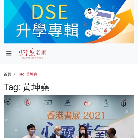
政局
教育
文化
財經
首頁
Tag: 黃坤堯
生活
Tag: 黃坤堯
健康
商業
科技
影片