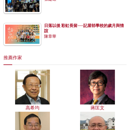
日落以後 彩虹長留──記屋邨學校的歲月與情
誼
陳章華
推薦作家
高希均
蔣匡文