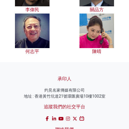
李偉民
關品方
何志平
陳晴
承印人
灼見名家傳媒有限公司
地址 : 香港黃竹坑道21號環匯廣場10樓1002室
追蹤我們的社交平台