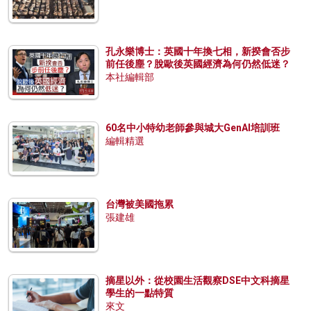
孔永樂博士：英國十年換七相，新揆會否步
前任後塵？脫歐後英國經濟為何仍然低迷？
本社編輯部
60名中小特幼老師參與城大GenAI培訓班
編輯精選
台灣被美國拖累
張建雄
摘星以外：從校園生活觀察DSE中文科摘星
學生的一點特質
來文