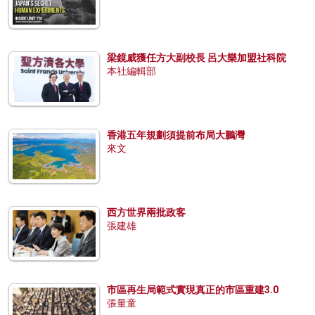
梁鏡威獲任方大副校長 呂大樂加盟社科院
本社編輯部
香港五年規劃須提前布局大鵬灣
來文
西方世界兩批政客
張建雄
市區再生局範式實現真正的市區重建3.0
張量童