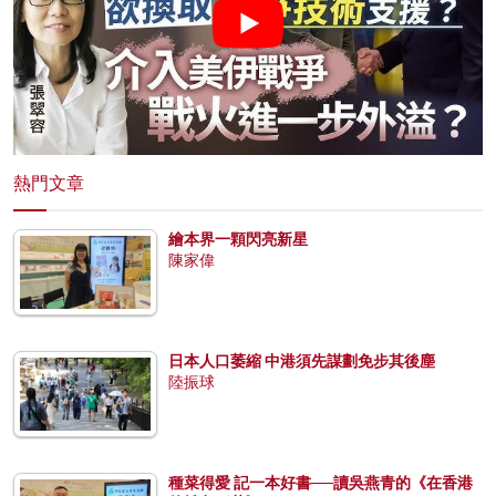
熱門文章
繪本界一顆閃亮新星
陳家偉
日本人口萎縮 中港須先謀劃免步其後塵
陸振球
種菜得愛 記一本好書──讀吳燕青的《在香港