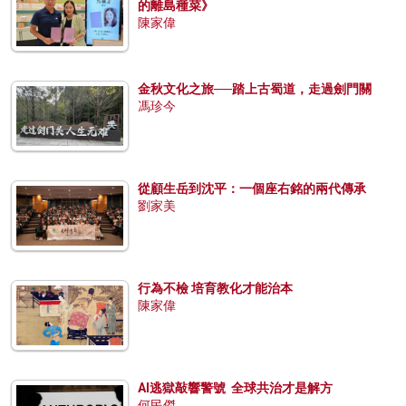
的離島種菜》
陳家偉
金秋文化之旅──踏上古蜀道，走過劍門關
馮珍今
從顧生岳到沈平：一個座右銘的兩代傳承
劉家美
行為不檢 培育教化才能治本
陳家偉
AI逃獄敲響警號 全球共治才是解方
何民傑