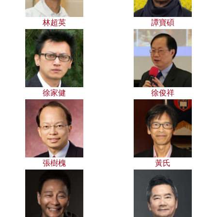
林超英
譚寶碩
徐家健
徐俊祥
張樹槐
黃氏