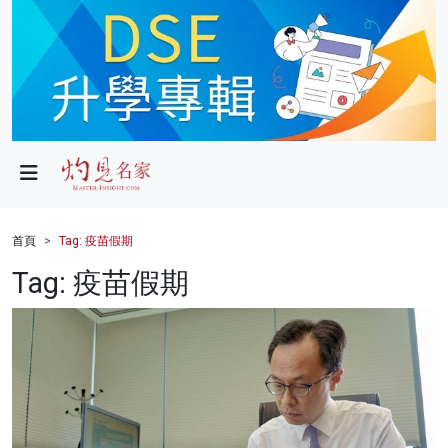
政局
教育
文化
財經
首頁
Tag: 疫苗假期
生活
Tag: 疫苗假期
健康
商業
科技
影片