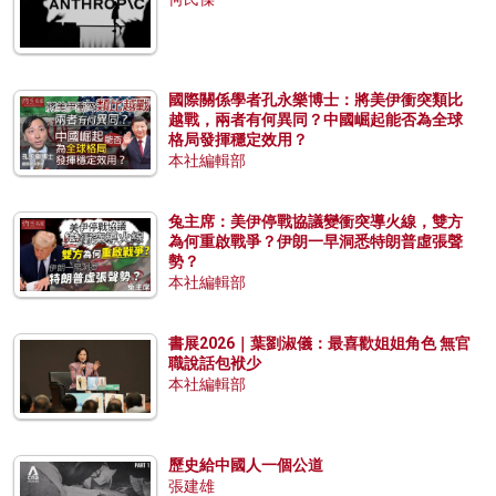
國際關係學者孔永樂博士：將美伊衝突類比
越戰，兩者有何異同？中國崛起能否為全球
格局發揮穩定效用？
本社編輯部
兔主席：美伊停戰協議變衝突導火線，雙方
為何重啟戰爭？伊朗一早洞悉特朗普虛張聲
勢？
本社編輯部
書展2026｜葉劉淑儀：最喜歡姐姐角色 無官
職說話包袱少
本社編輯部
歷史給中國人一個公道
張建雄