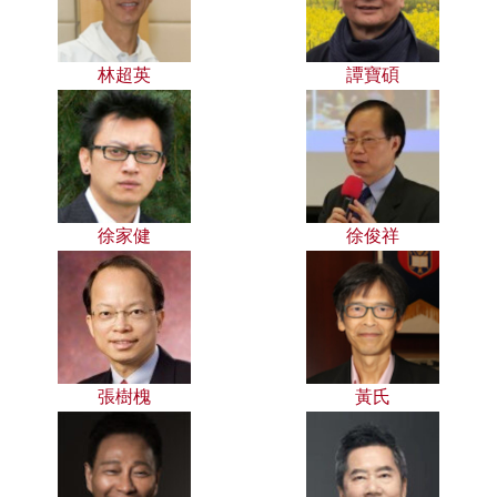
林超英
譚寶碩
徐家健
徐俊祥
張樹槐
黃氏