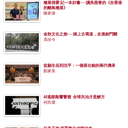
種菜得愛 記一本好書──讀吳燕青的《在香港
的離島種菜》
陳家偉
金秋文化之旅──踏上古蜀道，走過劍門關
馮珍今
從顧生岳到沈平：一個座右銘的兩代傳承
劉家美
AI逃獄敲響警號 全球共治才是解方
何民傑