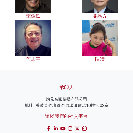
李偉民
關品方
何志平
陳晴
承印人
灼見名家傳媒有限公司
地址 : 香港黃竹坑道21號環匯廣場10樓1002室
追蹤我們的社交平台