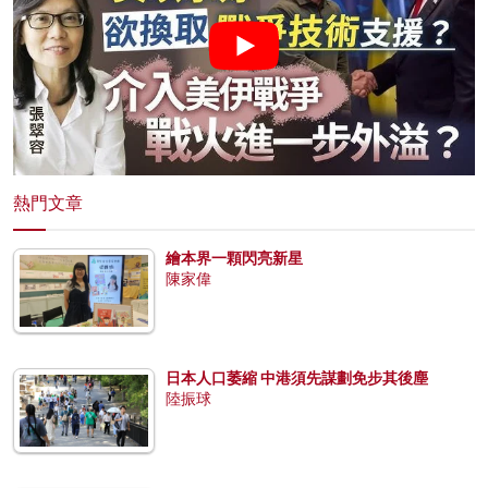
熱門文章
繪本界一顆閃亮新星
陳家偉
日本人口萎縮 中港須先謀劃免步其後塵
陸振球