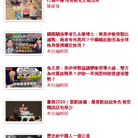
行為不檢 培育教化才能治本
陳家偉
國際關係學者孔永樂博士：將美伊衝突類比
越戰，兩者有何異同？中國崛起能否為全球
格局發揮穩定效用？
本社編輯部
兔主席：美伊停戰協議變衝突導火線，雙方
為何重啟戰爭？伊朗一早洞悉特朗普虛張聲
勢？
本社編輯部
書展2026｜葉劉淑儀：最喜歡姐姐角色 無官
職說話包袱少
本社編輯部
歷史給中國人一個公道