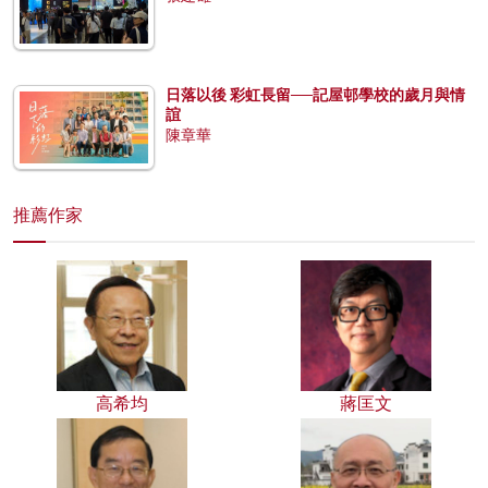
日落以後 彩虹長留──記屋邨學校的歲月與情
誼
陳章華
推薦作家
高希均
蔣匡文