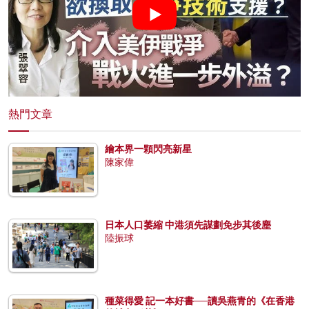
熱門文章
繪本界一顆閃亮新星
陳家偉
日本人口萎縮 中港須先謀劃免步其後塵
陸振球
種菜得愛 記一本好書──讀吳燕青的《在香港