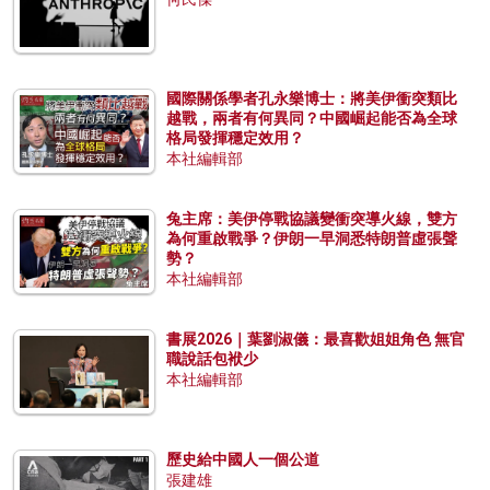
國際關係學者孔永樂博士：將美伊衝突類比
越戰，兩者有何異同？中國崛起能否為全球
格局發揮穩定效用？
本社編輯部
兔主席：美伊停戰協議變衝突導火線，雙方
為何重啟戰爭？伊朗一早洞悉特朗普虛張聲
勢？
本社編輯部
書展2026｜葉劉淑儀：最喜歡姐姐角色 無官
職說話包袱少
本社編輯部
歷史給中國人一個公道
張建雄