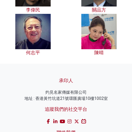
李偉民
關品方
何志平
陳晴
承印人
灼見名家傳媒有限公司
地址 : 香港黃竹坑道21號環匯廣場10樓1002室
追蹤我們的社交平台