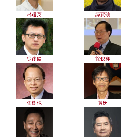
林超英
譚寶碩
徐家健
徐俊祥
張樹槐
黃氏