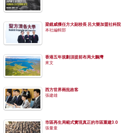
梁鏡威獲任方大副校長 呂大樂加盟社科院
本社編輯部
香港五年規劃須提前布局大鵬灣
來文
西方世界兩批政客
張建雄
市區再生局範式實現真正的市區重建3.0
張量童