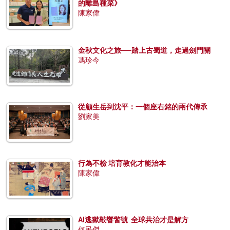
的離島種菜》
陳家偉
金秋文化之旅──踏上古蜀道，走過劍門關
馮珍今
從顧生岳到沈平：一個座右銘的兩代傳承
劉家美
行為不檢 培育教化才能治本
陳家偉
AI逃獄敲響警號 全球共治才是解方
何民傑