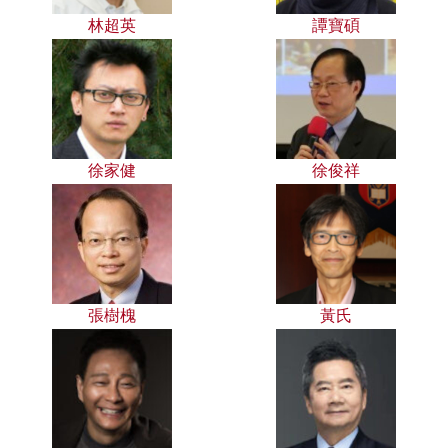
林超英
譚寶碩
徐家健
徐俊祥
張樹槐
黃氏