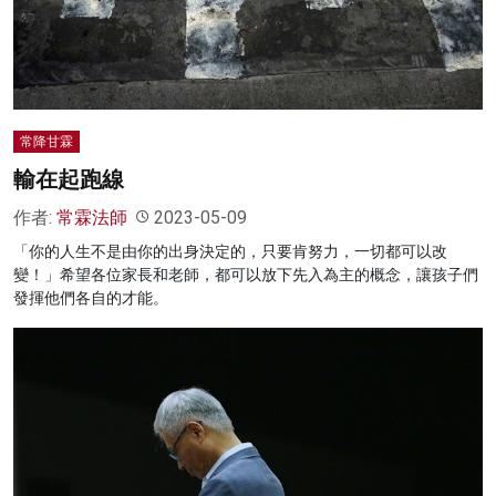
名家榜
灼見活動
關於我們
常降甘霖
輸在起跑線
作者:
常霖法師
2023-05-09
「你的人生不是由你的出身決定的，只要肯努力，一切都可以改
變！」希望各位家長和老師，都可以放下先入為主的概念，讓孩子們
發揮他們各自的才能。