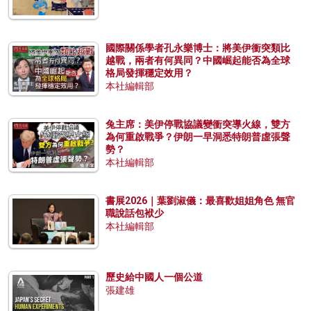
國際關係學者孔永樂博士：將美伊衝突類比
越戰，兩者有何異同？中國崛起能否為全球
格局發揮穩定效用？
本社編輯部
兔主席：美伊停戰協議變衝突導火線，雙方
為何重啟戰爭？伊朗一早洞悉特朗普虛張聲
勢？
本社編輯部
書展2026｜葉劉淑儀：最喜歡姐姐角色 無官
職說話包袱少
本社編輯部
歷史給中國人一個公道
張建雄