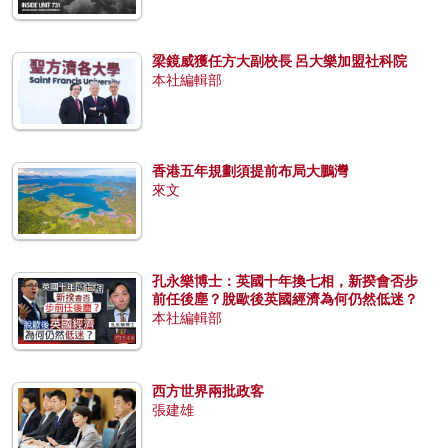
梁鏡威獲任方大副校長 呂大樂加盟社科院
本社編輯部
香港五年規劃須提前布局大鵬灣
來文
孔永樂博士：英國十年換七相，新揆會否步
前任後塵？脫歐後英國經濟為何仍然低迷？
本社編輯部
西方世界兩批政客
張建雄