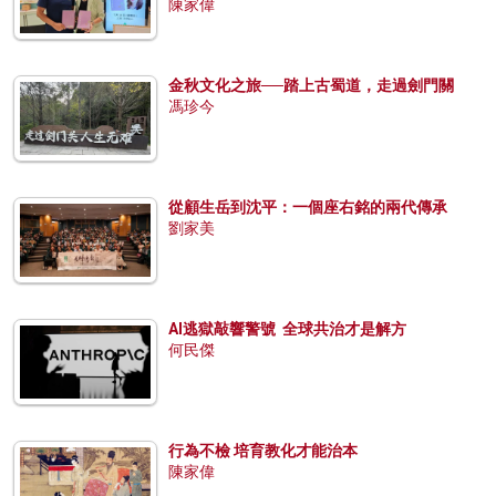
陳家偉
金秋文化之旅──踏上古蜀道，走過劍門關
馮珍今
從顧生岳到沈平：一個座右銘的兩代傳承
劉家美
AI逃獄敲響警號 全球共治才是解方
何民傑
行為不檢 培育教化才能治本
陳家偉