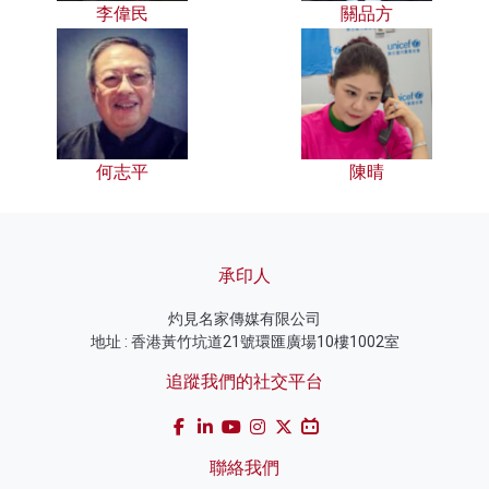
李偉民
關品方
何志平
陳晴
承印人
灼見名家傳媒有限公司
地址 : 香港黃竹坑道21號環匯廣場10樓1002室
追蹤我們的社交平台
聯絡我們