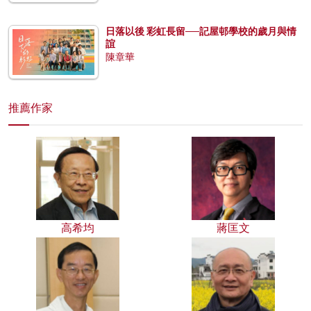
日落以後 彩虹長留──記屋邨學校的歲月與情
誼
陳章華
推薦作家
高希均
蔣匡文