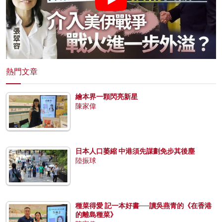
熱門文章
繪本界一顆閃亮新星
陳家偉
日本人口萎縮 中港須先謀劃免步其後塵
陸振球
種菜得愛 記一本好書──讀吳燕青的《在香港
的離島種菜》