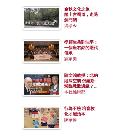
金秋文化之旅──
踏上古蜀道，走過
劍門關
馮珍今
從顧生岳到沈平：
一個座右銘的兩代
傳承
劉家美
陳文鴻教授：北約
縱深空襲 俄羅斯
瀕臨戰敗邊緣？中
國零部件能左右戰
本社編輯部
局走向？
行為不檢 培育教
化才能治本
陳家偉