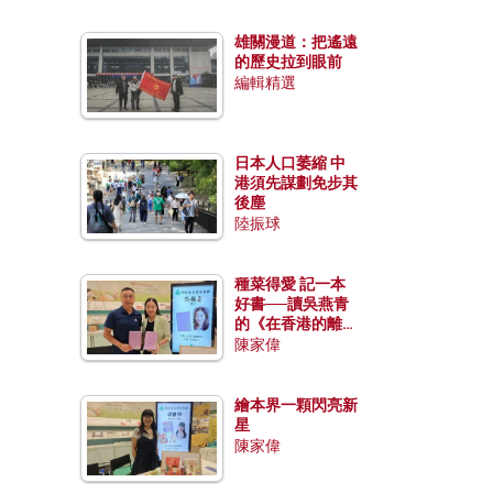
雄關漫道：把遙遠
的歷史拉到眼前
編輯精選
日本人口萎縮 中
港須先謀劃免步其
後塵
陸振球
種菜得愛 記一本
好書──讀吳燕青
的《在香港的離島
種菜》
陳家偉
繪本界一顆閃亮新
星
陳家偉