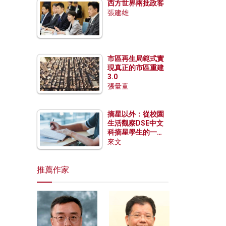
西方世界兩批政客
張建雄
市區再生局範式實
現真正的市區重建
3.0
張量童
摘星以外：從校園
生活觀察DSE中文
科摘星學生的一點
特質
來文
推薦作家