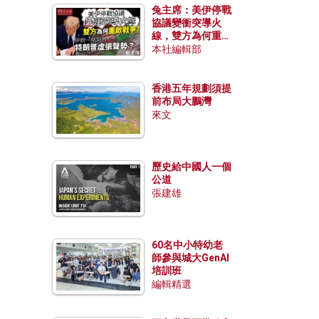
兔主席：美伊停戰
協議變衝突導火
線，雙方為何重啟
戰爭？伊朗一早洞
本社編輯部
悉特朗普虛張聲
勢？
香港五年規劃須提
前布局大鵬灣
來文
歷史給中國人一個
公道
張建雄
60名中小特幼老
師參與城大GenAI
培訓班
編輯精選