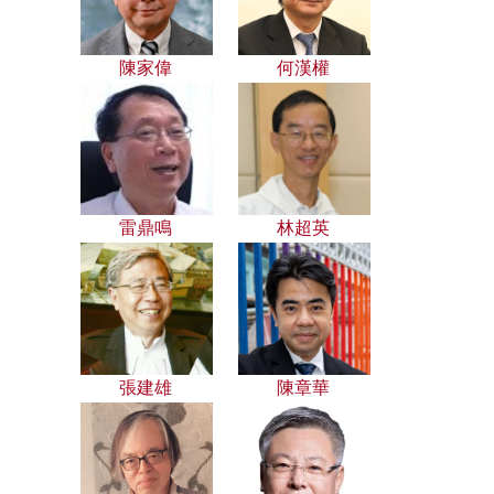
陳家偉
何漢權
雷鼎鳴
林超英
張建雄
陳章華