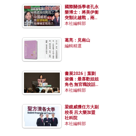
國際關係學者孔永
樂博士：將美伊衝
突類比越戰，兩者
有何異同？中國崛
本社編輯部
起能否為全球格局
發揮穩定效用？
葛亮：見南山
編輯精選
書展2026｜葉劉
淑儀：最喜歡姐姐
角色 無官職說話
包袱少
本社編輯部
梁鏡威獲任方大副
校長 呂大樂加盟
社科院
本社編輯部