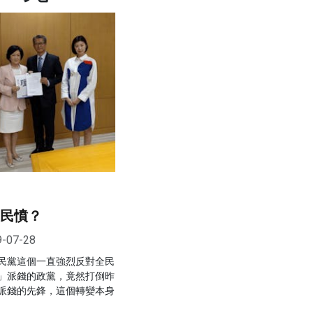
息民憤？
9-07-28
民黨這個一直強烈反對全民
」派錢的政黨，竟然打倒昨
派錢的先鋒，這個轉變本身