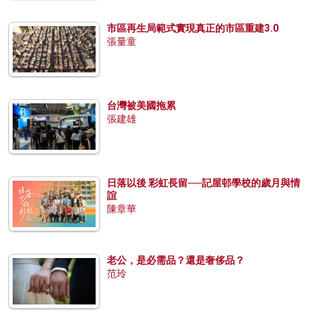
市區再生局範式實現真正的市區重建3.0
張量童
台灣被美國拖累
張建雄
日落以後 彩虹長留──記屋邨學校的歲月與情
誼
陳章華
老公，是必需品？還是奢侈品？
范玲