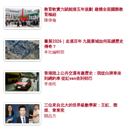
教育軟實力賦能港五年規劃 建構全面國際教
育樞紐
陳偉倫
書展2026｜走過百年 九龍寨城如何延續歷史
傳奇？
本社編輯部
香港陸上公共交通有趣歷史：我從白牌車坐
到網約車 從紅van坐到邨巴
李偉民
三位來自北大的世界級數學家：王虹、鄧
煜、韋東奕
關品方