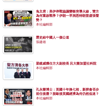
兔主席：美伊停戰協議變衝突導火線，雙方
為何重啟戰爭？伊朗一早洞悉特朗普虛張聲
勢？
本社編輯部
歷史給中國人一個公道
張建雄
梁鏡威獲任方大副校長 呂大樂加盟社科院
本社編輯部
孔永樂博士：英國十年換七相，新揆會否步
前任後塵？脫歐後英國經濟為何仍然低迷？
本社編輯部