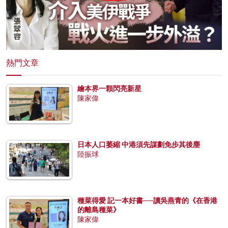
熱門文章
繪本界一顆閃亮新星
陳家偉
日本人口萎縮 中港須先謀劃免步其後塵
陸振球
種菜得愛 記一本好書──讀吳燕青的《在香港
的離島種菜》
陳家偉