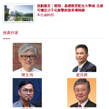
規劃建言︱鄧飛：基礎教育配合大學城 北都
可穩定少子化衝擊師資承傳陣腳
本社編輯部
推薦作家
陳文鴻
盧兆興