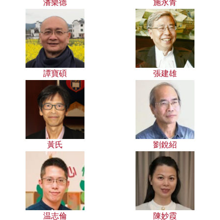
潘樂德
施永青
譚寶碩
張建雄
黃氏
劉銳紹
温志倫
陳妙霞