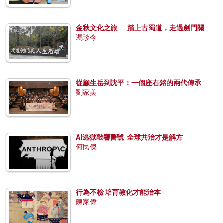
金秋文化之旅──踏上古蜀道，走過劍門關
馮珍今
從顧生岳到沈平：一個座右銘的兩代傳承
劉家美
AI逃獄敲響警號 全球共治才是解方
何民傑
行為不檢 培育教化才能治本
陳家偉