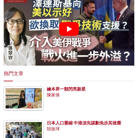
熱門文章
繪本界一顆閃亮新星
陳家偉
日本人口萎縮 中港須先謀劃免步其後塵
陸振球