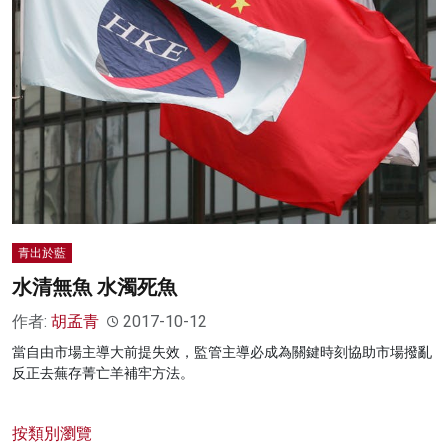
名家榜
灼見活動
關於我們
青出於藍
水清無魚 水濁死魚
作者:
胡孟青
2017-10-12
當自由市場主導大前提失效，監管主導必成為關鍵時刻協助市場撥亂
反正去蕪存菁亡羊補牢方法。
按類別瀏覽