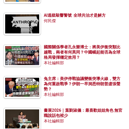
AI逃獄敲響警號 全球共治才是解方
何民傑
國際關係學者孔永樂博士：將美伊衝突類比
越戰，兩者有何異同？中國崛起能否為全球
格局發揮穩定效用？
本社編輯部
兔主席：美伊停戰協議變衝突導火線，雙方
為何重啟戰爭？伊朗一早洞悉特朗普虛張聲
勢？
本社編輯部
書展2026｜葉劉淑儀：最喜歡姐姐角色 無官
職說話包袱少
本社編輯部