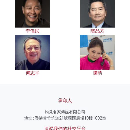
李偉民
關品方
何志平
陳晴
承印人
灼見名家傳媒有限公司
地址 : 香港黃竹坑道21號環匯廣場10樓1002室
追蹤我們的社交平台