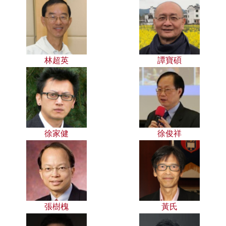
林超英
譚寶碩
徐家健
徐俊祥
張樹槐
黃氏