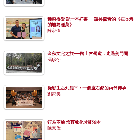
種菜得愛 記一本好書──讀吳燕青的《在香港
的離島種菜》
陳家偉
金秋文化之旅──踏上古蜀道，走過劍門關
馮珍今
從顧生岳到沈平：一個座右銘的兩代傳承
劉家美
行為不檢 培育教化才能治本
陳家偉