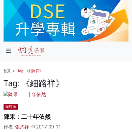
政局
教育
文化
財經
首頁
Tag: 《細路祥》
生活
Tag: 《細路祥》
健康
商業
面對面
陳果：二十年依然
科技
作者:
張灼祥
2017-09-11
影片