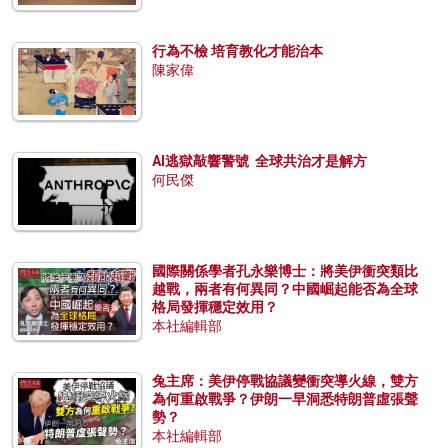
行為不檢 培育教化才能治本
陳家偉
AI逃獄敲響警號 全球共治才是解方
何民傑
國際關係學者孔永樂博士：將美伊衝突類比
越戰，兩者有何異同？中國崛起能否為全球
格局發揮穩定效用？
本社編輯部
兔主席：美伊停戰協議變衝突導火線，雙方
為何重啟戰爭？伊朗一早洞悉特朗普虛張聲
勢？
本社編輯部