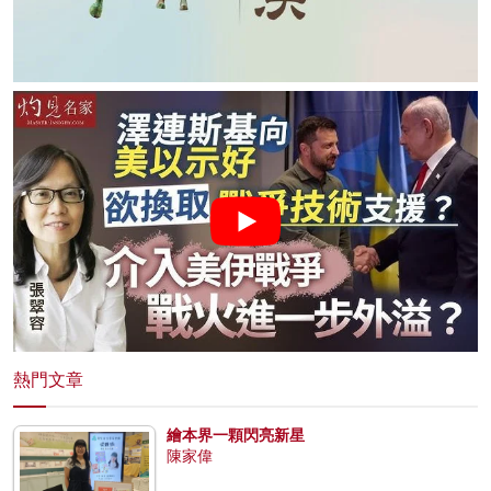
熱門文章
繪本界一顆閃亮新星
陳家偉