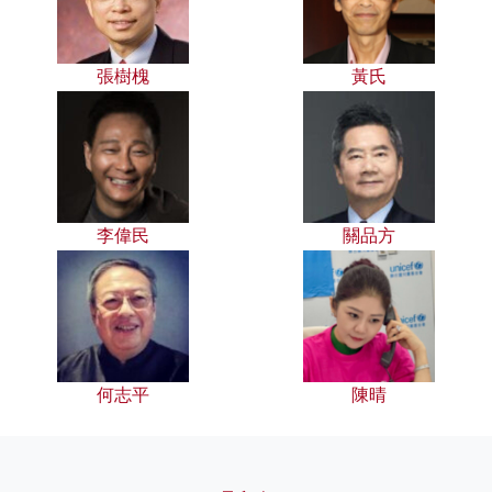
張樹槐
黃氏
李偉民
關品方
何志平
陳晴