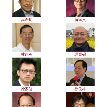
高希均
蔣匡文
林超英
譚寶碩
徐家健
徐俊祥