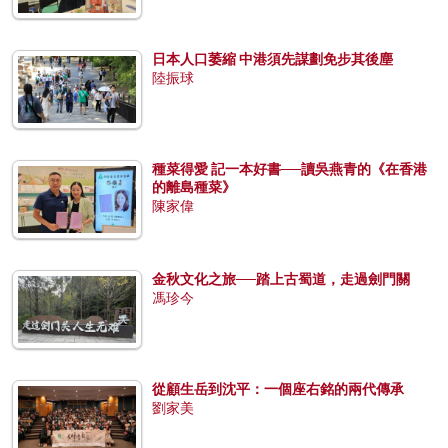
日本人口萎縮 中港須先謀劃免步其後塵
陸振球
種菜得愛 記一本好書──讀吳燕青的《在香港
的離島種菜》
陳家偉
金秋文化之旅──踏上古蜀道，走過劍門關
馮珍今
從顧生岳到沈平：一個座右銘的兩代傳承
劉家美