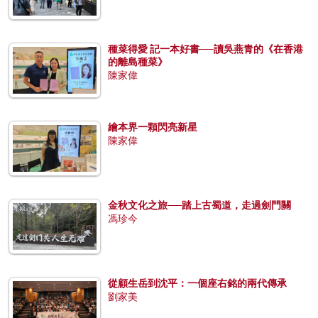
種菜得愛 記一本好書──讀吳燕青的《在香港
的離島種菜》
陳家偉
繪本界一顆閃亮新星
陳家偉
金秋文化之旅──踏上古蜀道，走過劍門關
馮珍今
從顧生岳到沈平：一個座右銘的兩代傳承
劉家美