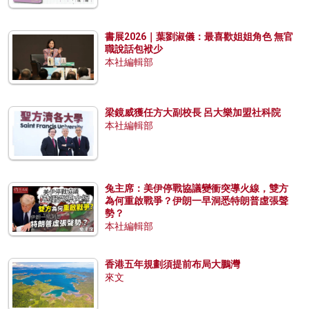
書展2026｜葉劉淑儀：最喜歡姐姐角色 無官
職說話包袱少
本社編輯部
梁鏡威獲任方大副校長 呂大樂加盟社科院
本社編輯部
兔主席：美伊停戰協議變衝突導火線，雙方
為何重啟戰爭？伊朗一早洞悉特朗普虛張聲
勢？
本社編輯部
香港五年規劃須提前布局大鵬灣
來文