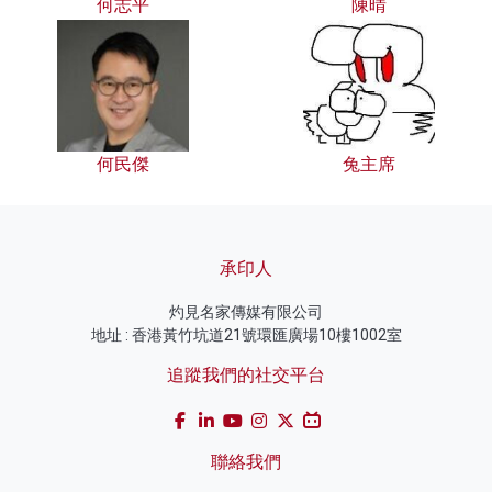
何志平
陳晴
何民傑
兔主席
承印人
灼見名家傳媒有限公司
地址 : 香港黃竹坑道21號環匯廣場10樓1002室
追蹤我們的社交平台
聯絡我們