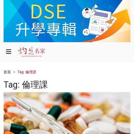
政局
教育
文化
財經
首頁
Tag: 倫理課
生活
Tag: 倫理課
健康
商業
科技
影片