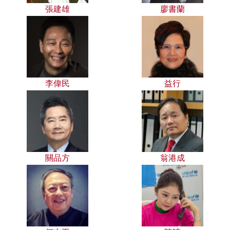
張建雄
廖書蘭
李偉民
益行
關品方
翁港成