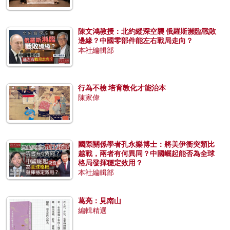
陳文鴻教授：北約縱深空襲 俄羅斯瀕臨戰敗
邊緣？中國零部件能左右戰局走向？
本社編輯部
行為不檢 培育教化才能治本
陳家偉
國際關係學者孔永樂博士：將美伊衝突類比
越戰，兩者有何異同？中國崛起能否為全球
格局發揮穩定效用？
本社編輯部
葛亮：見南山
編輯精選