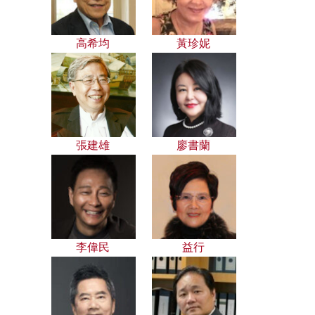
高希均
黃珍妮
張建雄
廖書蘭
李偉民
益行