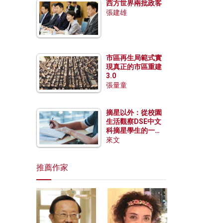
西方世界兩批政客
張建雄
市區再生局範式實
現真正的市區重建
3.0
張量童
摘星以外：從校園
生活觀察DSE中文
科摘星學生的一點
特質
來文
推薦作家