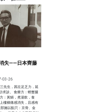
消失——日本齊藤
7-03-26
雄三先生，因左足乏力，延
訪求診。 食療方：螃蟹腿
養方：黃鱔，煮湯飲，食
：上樓梯痛感消失，且感有
患部施以點穴：京骨、金