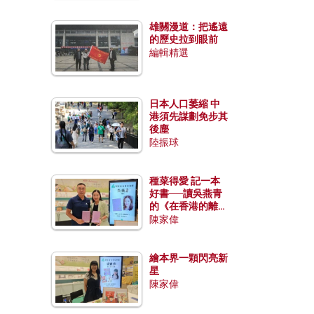
雄關漫道：把遙遠
的歷史拉到眼前
編輯精選
日本人口萎縮 中
港須先謀劃免步其
後塵
陸振球
種菜得愛 記一本
好書──讀吳燕青
的《在香港的離島
種菜》
陳家偉
繪本界一顆閃亮新
星
陳家偉