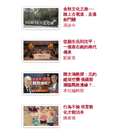
金秋文化之旅──
踏上古蜀道，走過
劍門關
馮珍今
從顧生岳到沈平：
一個座右銘的兩代
傳承
劉家美
陳文鴻教授：北約
縱深空襲 俄羅斯
瀕臨戰敗邊緣？中
國零部件能左右戰
本社編輯部
局走向？
行為不檢 培育教
化才能治本
陳家偉