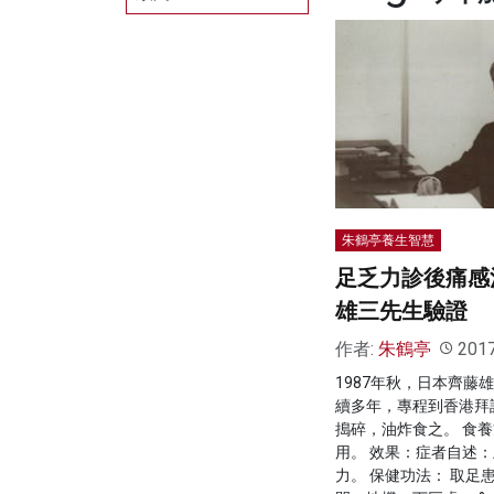
朱鶴亭養生智慧
足乏力診後痛感
雄三先生驗證
作者:
朱鶴亭
201
1987年秋，日本齊藤
續多年，專程到香港拜
搗碎，油炸食之。 食
用。 效果：症者自述
力。 保健功法： 取足