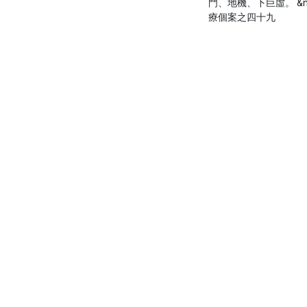
門、地機、下巨虛。 &n
療個案之四十九