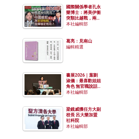
國際關係學者孔永
樂博士：將美伊衝
突類比越戰，兩者
有何異同？中國崛
本社編輯部
起能否為全球格局
發揮穩定效用？
葛亮：見南山
編輯精選
書展2026｜葉劉
淑儀：最喜歡姐姐
角色 無官職說話
包袱少
本社編輯部
梁鏡威獲任方大副
校長 呂大樂加盟
社科院
本社編輯部