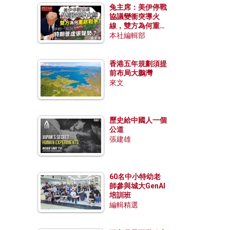
兔主席：美伊停戰
協議變衝突導火
線，雙方為何重啟
戰爭？伊朗一早洞
本社編輯部
悉特朗普虛張聲
勢？
香港五年規劃須提
前布局大鵬灣
來文
歷史給中國人一個
公道
張建雄
60名中小特幼老
師參與城大GenAI
培訓班
編輯精選