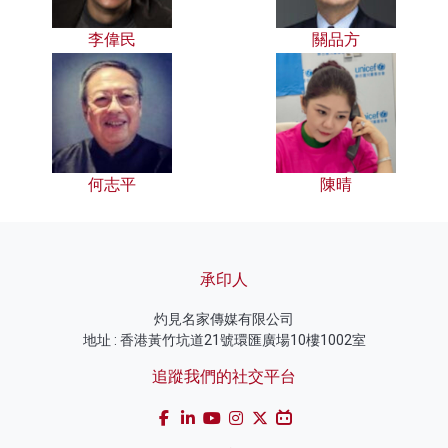
李偉民
關品方
何志平
陳晴
承印人
灼見名家傳媒有限公司
地址 : 香港黃竹坑道21號環匯廣場10樓1002室
追蹤我們的社交平台