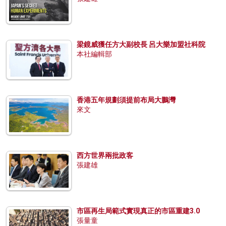
梁鏡威獲任方大副校長 呂大樂加盟社科院
本社編輯部
香港五年規劃須提前布局大鵬灣
來文
西方世界兩批政客
張建雄
市區再生局範式實現真正的市區重建3.0
張量童