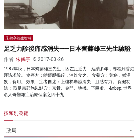
名家榜
灼見活動
關於我們
朱鶴亭養生智慧
足乏力診後痛感消失——日本齊藤雄三先生驗證
作者:
朱鶴亭
2017-03-26
1987年秋，日本齊藤雄三先生，因左足乏力，延續多年，專程到香港
拜訪求診。 食療方：螃蟹腿搗碎，油炸食之。 食養方：黃鱔，煮湯
飲，食用。 效果：症者自述：上樓梯痛感消失，且感有力。 保健功
法： 取足患部施以點穴：京骨、金門、地機、下巨虛。 &nbsp; 世界
名人奇難雜症治療個案之四十九
按類別瀏覽
政局