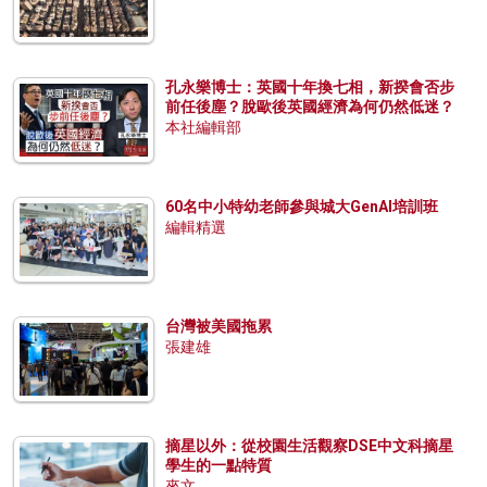
孔永樂博士：英國十年換七相，新揆會否步
前任後塵？脫歐後英國經濟為何仍然低迷？
本社編輯部
60名中小特幼老師參與城大GenAI培訓班
編輯精選
台灣被美國拖累
張建雄
摘星以外：從校園生活觀察DSE中文科摘星
學生的一點特質
來文