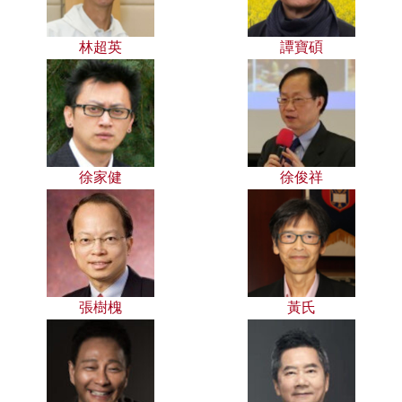
林超英
譚寶碩
徐家健
徐俊祥
張樹槐
黃氏