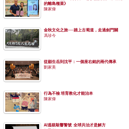
的離島種菜》
陳家偉
金秋文化之旅──踏上古蜀道，走過劍門關
馮珍今
從顧生岳到沈平：一個座右銘的兩代傳承
劉家美
行為不檢 培育教化才能治本
陳家偉
AI逃獄敲響警號 全球共治才是解方