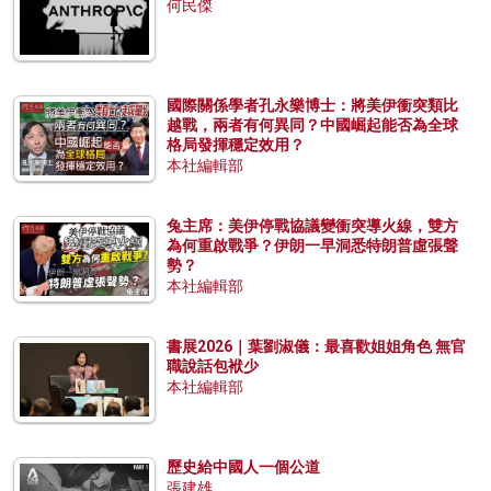
何民傑
國際關係學者孔永樂博士：將美伊衝突類比
越戰，兩者有何異同？中國崛起能否為全球
格局發揮穩定效用？
本社編輯部
兔主席：美伊停戰協議變衝突導火線，雙方
為何重啟戰爭？伊朗一早洞悉特朗普虛張聲
勢？
本社編輯部
書展2026｜葉劉淑儀：最喜歡姐姐角色 無官
職說話包袱少
本社編輯部
歷史給中國人一個公道
張建雄