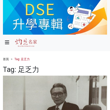
政局
教育
文化
財經
首頁
Tag: 足乏力
生活
Tag: 足乏力
健康
商業
科技
影片