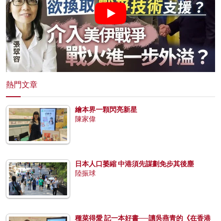
熱門文章
繪本界一顆閃亮新星
陳家偉
日本人口萎縮 中港須先謀劃免步其後塵
陸振球
種菜得愛 記一本好書──讀吳燕青的《在香港