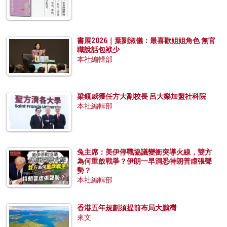
書展2026｜葉劉淑儀：最喜歡姐姐角色 無官
職說話包袱少
本社編輯部
梁鏡威獲任方大副校長 呂大樂加盟社科院
本社編輯部
兔主席：美伊停戰協議變衝突導火線，雙方
為何重啟戰爭？伊朗一早洞悉特朗普虛張聲
勢？
本社編輯部
香港五年規劃須提前布局大鵬灣
來文