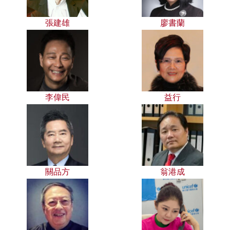
張建雄
廖書蘭
李偉民
益行
關品方
翁港成