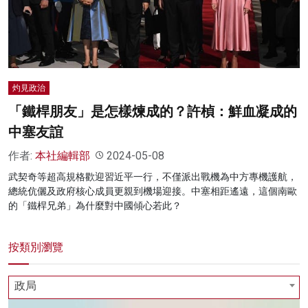
名家榜
灼見活動
關於我們
灼見政治
「鐵桿朋友」是怎樣煉成的？許楨：鮮血凝成的
中塞友誼
作者:
本社編輯部
2024-05-08
武契奇等超高規格歡迎習近平一行，不僅派出戰機為中方專機護航，
總統伉儷及政府核心成員更親到機場迎接。中塞相距遙遠，這個南歐
的「鐵桿兄弟」為什麼對中國傾心若此？
按類別瀏覽
政局