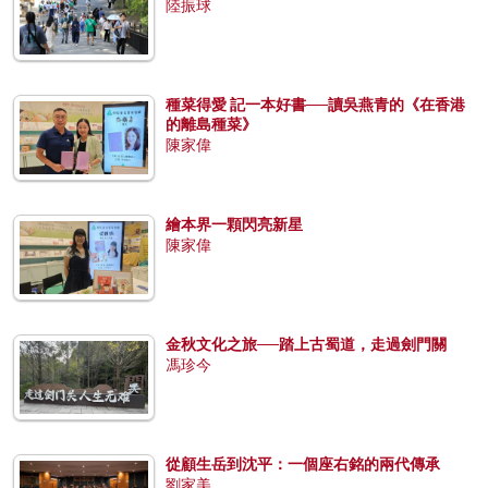
陸振球
種菜得愛 記一本好書──讀吳燕青的《在香港
的離島種菜》
陳家偉
繪本界一顆閃亮新星
陳家偉
金秋文化之旅──踏上古蜀道，走過劍門關
馮珍今
從顧生岳到沈平：一個座右銘的兩代傳承
劉家美