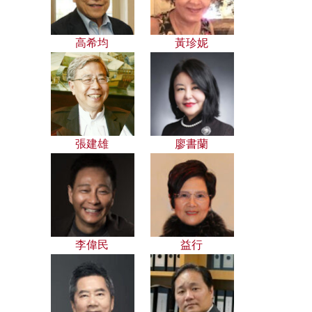
高希均
黃珍妮
張建雄
廖書蘭
李偉民
益行