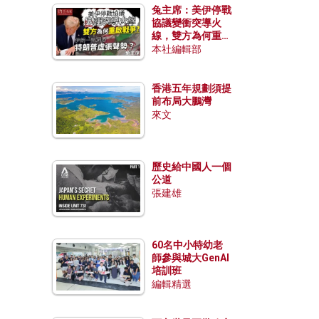
兔主席：美伊停戰
協議變衝突導火
線，雙方為何重啟
戰爭？伊朗一早洞
本社編輯部
悉特朗普虛張聲
勢？
香港五年規劃須提
前布局大鵬灣
來文
歷史給中國人一個
公道
張建雄
60名中小特幼老
師參與城大GenAI
培訓班
編輯精選