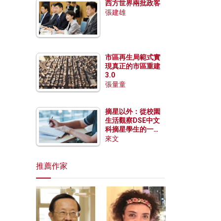
西方世界兩批政客
張建雄
市區再生局範式實
現真正的市區重建
3.0
張量童
摘星以外：從校園
生活觀察DSE中文
科摘星學生的一點
特質
來文
推薦作家