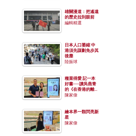
雄關漫道：把遙遠
的歷史拉到眼前
編輯精選
日本人口萎縮 中
港須先謀劃免步其
後塵
陸振球
種菜得愛 記一本
好書──讀吳燕青
的《在香港的離島
種菜》
陳家偉
繪本界一顆閃亮新
星
陳家偉