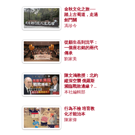
金秋文化之旅──
踏上古蜀道，走過
劍門關
馮珍今
從顧生岳到沈平：
一個座右銘的兩代
傳承
劉家美
陳文鴻教授：北約
縱深空襲 俄羅斯
瀕臨戰敗邊緣？中
國零部件能左右戰
本社編輯部
局走向？
行為不檢 培育教
化才能治本
陳家偉