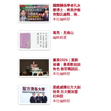
國際關係學者孔永
樂博士：將美伊衝
突類比越戰，兩者
有何異同？中國崛
本社編輯部
起能否為全球格局
發揮穩定效用？
葛亮：見南山
編輯精選
書展2026｜葉劉
淑儀：最喜歡姐姐
角色 無官職說話
包袱少
本社編輯部
梁鏡威獲任方大副
校長 呂大樂加盟
社科院
本社編輯部