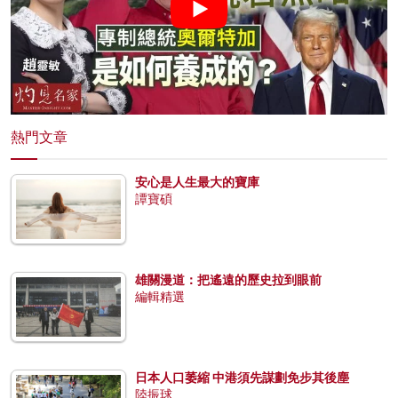
熱門文章
安心是人生最大的寶庫
譚寶碩
雄關漫道：把遙遠的歷史拉到眼前
編輯精選
日本人口萎縮 中港須先謀劃免步其後塵
陸振球