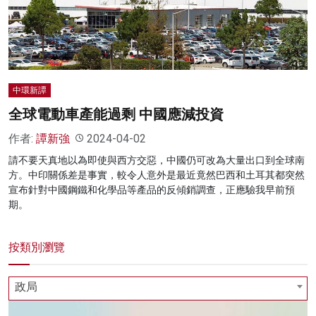
名家榜
灼見活動
關於我們
中環新譚
全球電動車產能過剩 中國應減投資
作者:
譚新強
2024-04-02
請不要天真地以為即使與西方交惡，中國仍可改為大量出口到全球南
方。中印關係差是事實，較令人意外是最近竟然巴西和土耳其都突然
宣布針對中國鋼鐵和化學品等產品的反傾銷調查，正應驗我早前預
期。
按類別瀏覽
政局