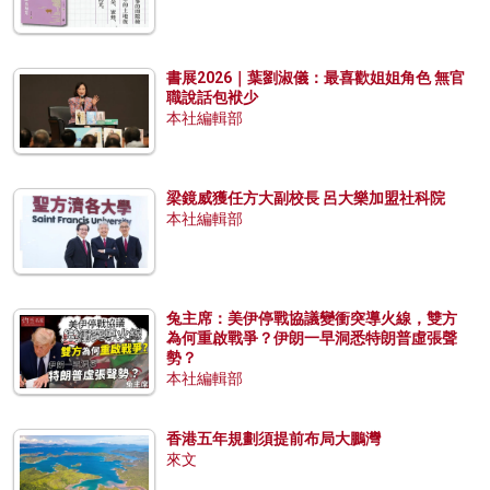
書展2026｜葉劉淑儀：最喜歡姐姐角色 無官
職說話包袱少
本社編輯部
梁鏡威獲任方大副校長 呂大樂加盟社科院
本社編輯部
兔主席：美伊停戰協議變衝突導火線，雙方
為何重啟戰爭？伊朗一早洞悉特朗普虛張聲
勢？
本社編輯部
香港五年規劃須提前布局大鵬灣
來文