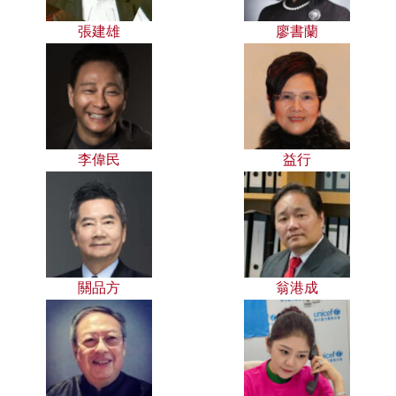
張建雄
廖書蘭
李偉民
益行
關品方
翁港成