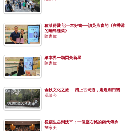
種菜得愛 記一本好書──讀吳燕青的《在香港
的離島種菜》
陳家偉
繪本界一顆閃亮新星
陳家偉
金秋文化之旅──踏上古蜀道，走過劍門關
馮珍今
從顧生岳到沈平：一個座右銘的兩代傳承
劉家美