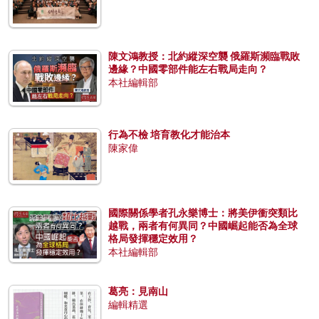
陳文鴻教授：北約縱深空襲 俄羅斯瀕臨戰敗
邊緣？中國零部件能左右戰局走向？
本社編輯部
行為不檢 培育教化才能治本
陳家偉
國際關係學者孔永樂博士：將美伊衝突類比
越戰，兩者有何異同？中國崛起能否為全球
格局發揮穩定效用？
本社編輯部
葛亮：見南山
編輯精選