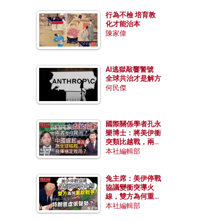
行為不檢 培育教
化才能治本
陳家偉
AI逃獄敲響警號
全球共治才是解方
何民傑
國際關係學者孔永
樂博士：將美伊衝
突類比越戰，兩者
有何異同？中國崛
本社編輯部
起能否為全球格局
發揮穩定效用？
兔主席：美伊停戰
協議變衝突導火
線，雙方為何重啟
戰爭？伊朗一早洞
本社編輯部
悉特朗普虛張聲