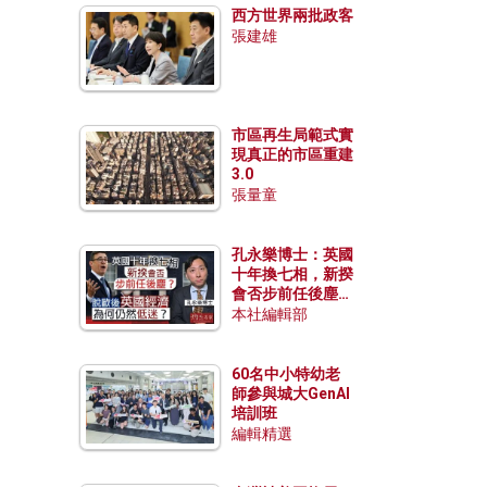
西方世界兩批政客
張建雄
市區再生局範式實
現真正的市區重建
3.0
張量童
孔永樂博士：英國
十年換七相，新揆
會否步前任後塵？
脫歐後英國經濟為
本社編輯部
何仍然低迷？
60名中小特幼老
師參與城大GenAI
培訓班
編輯精選