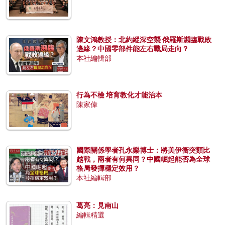
陳文鴻教授：北約縱深空襲 俄羅斯瀕臨戰敗
邊緣？中國零部件能左右戰局走向？
本社編輯部
行為不檢 培育教化才能治本
陳家偉
國際關係學者孔永樂博士：將美伊衝突類比
越戰，兩者有何異同？中國崛起能否為全球
格局發揮穩定效用？
本社編輯部
葛亮：見南山
編輯精選