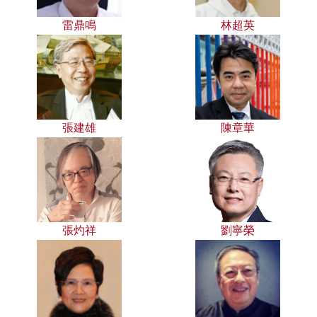
雷鼎鳴
林超英
張建雄
陳章華
張灼祥
劉寧榮