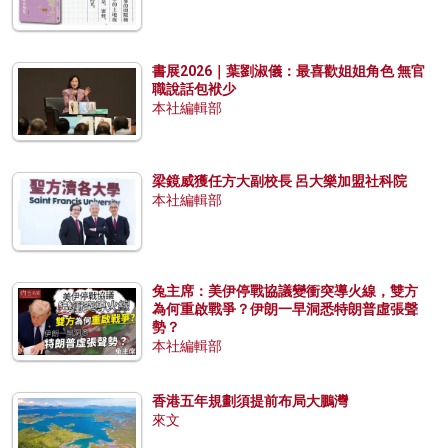
書展2026｜葉劉淑儀：最喜歡姐姐角色 無官
職說話包袱少
本社編輯部
梁鏡威獲任方大副校長 呂大樂加盟社科院
本社編輯部
兔主席：美伊停戰協議變衝突導火線，雙方
為何重啟戰爭？伊朗一早洞悉特朗普虛張聲
勢？
本社編輯部
香港五年規劃須提前布局大鵬灣
來文