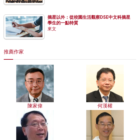
摘星以外：從校園生活觀察DSE中文科摘星
學生的一點特質
來文
推薦作家
陳家偉
何漢權