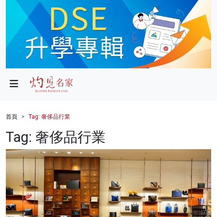
政局
教育
文化
財經
首頁
Tag: 奢侈品行業
生活
Tag: 奢侈品行業
健康
商業
科技
影片