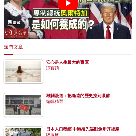
熱門文章
安心是人生最大的寶庫
譚寶碩
雄關漫道：把遙遠的歷史拉到眼前
編輯精選
日本人口萎縮 中港須先謀劃免步其後塵
陸振球