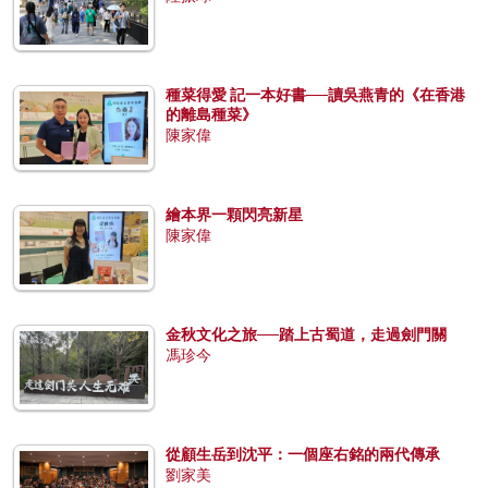
種菜得愛 記一本好書──讀吳燕青的《在香港
的離島種菜》
陳家偉
繪本界一顆閃亮新星
陳家偉
金秋文化之旅──踏上古蜀道，走過劍門關
馮珍今
從顧生岳到沈平：一個座右銘的兩代傳承
劉家美