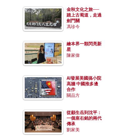
金秋文化之旅──
踏上古蜀道，走過
劍門關
馮珍今
繪本界一顆閃亮新
星
陳家偉
AI發展美國搞小院
高牆 中國推多邊
合作
關品方
從顧生岳到沈平：
一個座右銘的兩代
傳承
劉家美