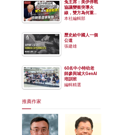
兔主席：美伊停戰
協議變衝突導火
線，雙方為何重啟
戰爭？伊朗一早洞
本社編輯部
悉特朗普虛張聲
勢？
歷史給中國人一個
公道
張建雄
60名中小特幼老
師參與城大GenAI
培訓班
編輯精選
推薦作家