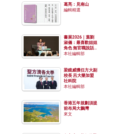
葛亮：見南山
編輯精選
書展2026｜葉劉
淑儀：最喜歡姐姐
角色 無官職說話
包袱少
本社編輯部
梁鏡威獲任方大副
校長 呂大樂加盟
社科院
本社編輯部
香港五年規劃須提
前布局大鵬灣
來文