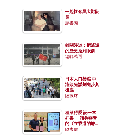
一起懷念吳大猷院
長
廖書蘭
雄關漫道：把遙遠
的歷史拉到眼前
編輯精選
日本人口萎縮 中
港須先謀劃免步其
後塵
陸振球
種菜得愛 記一本
好書──讀吳燕青
的《在香港的離島
種菜》
陳家偉