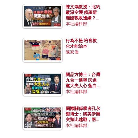
陳文鴻教授：北約
縱深空襲 俄羅斯
瀕臨戰敗邊緣？中
國零部件能左右戰
本社編輯部
局走向？
行為不檢 培育教
化才能治本
陳家偉
關品方博士：台灣
九合一選舉 民進
黨大失人心 藍白
合作有望拿下七成
本社編輯部
以上縣市？
國際關係學者孔永
樂博士：將美伊衝
突類比越戰，兩者
有何異同？中國崛
本社編輯部
起能否為全球格局
發揮穩定效用？