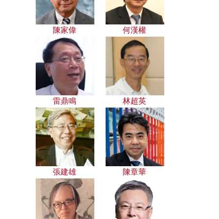
陳家偉
何漢權
雷鼎鳴
林超英
張建雄
陳章華