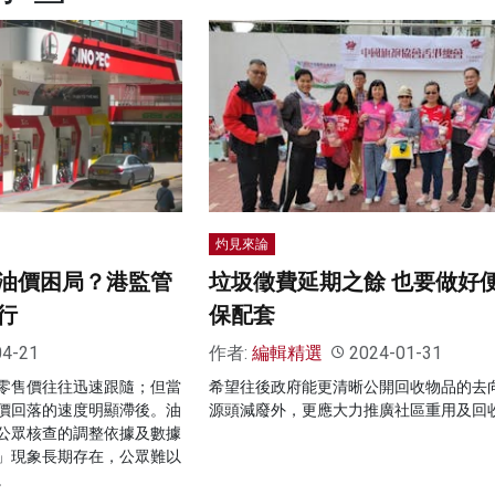
灼見來論
油價困局？港監管
垃圾徵費延期之餘 也要做好
行
保配套
04-21
作者:
編輯精選
2024-01-31
零售價往往迅速跟隨；但當
希望往後政府能更清晰公開回收物品的去
價回落的速度明顯滯後。油
源頭減廢外，更應大力推廣社區重用及回
公眾核查的調整依據及數據
」現象長期存在，公眾難以
。