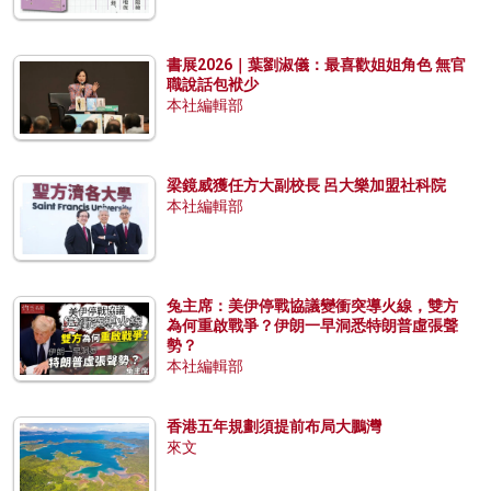
書展2026｜葉劉淑儀：最喜歡姐姐角色 無官
職說話包袱少
本社編輯部
梁鏡威獲任方大副校長 呂大樂加盟社科院
本社編輯部
兔主席：美伊停戰協議變衝突導火線，雙方
為何重啟戰爭？伊朗一早洞悉特朗普虛張聲
勢？
本社編輯部
香港五年規劃須提前布局大鵬灣
來文