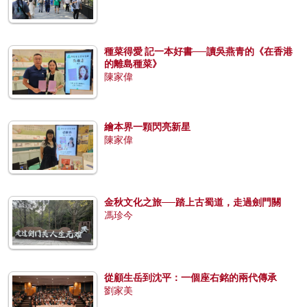
種菜得愛 記一本好書──讀吳燕青的《在香港
的離島種菜》
陳家偉
繪本界一顆閃亮新星
陳家偉
金秋文化之旅──踏上古蜀道，走過劍門關
馮珍今
從顧生岳到沈平：一個座右銘的兩代傳承
劉家美