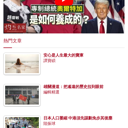
熱門文章
安心是人生最大的寶庫
譚寶碩
雄關漫道：把遙遠的歷史拉到眼前
編輯精選
日本人口萎縮 中港須先謀劃免步其後塵
陸振球