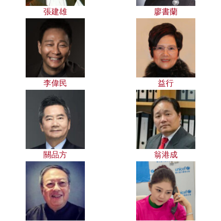
張建雄
廖書蘭
李偉民
益行
關品方
翁港成