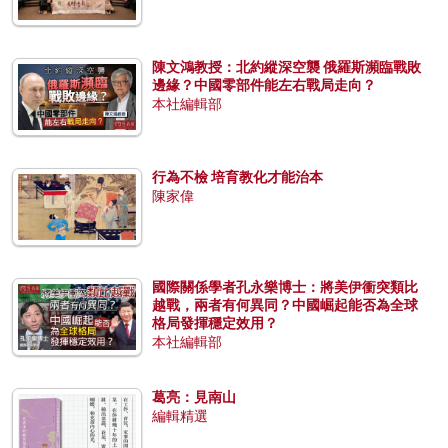
陳文鴻教授：北約縱深空襲 俄羅斯瀕臨戰敗
邊緣？中國零部件能左右戰局走向？
本社編輯部
行為不檢 培育教化才能治本
陳家偉
國際關係學者孔永樂博士：將美伊衝突類比
越戰，兩者有何異同？中國崛起能否為全球
格局發揮穩定效用？
本社編輯部
葛亮：見南山
編輯精選