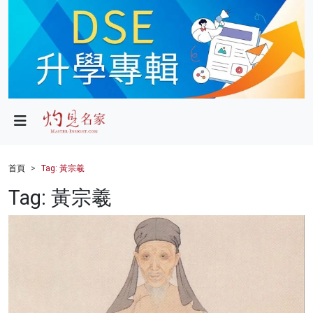
政局
教育
文化
財經
首頁
Tag: 黃宗羲
生活
Tag: 黃宗羲
健康
商業
科技
影片