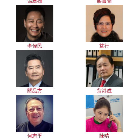
張建雄
廖書蘭
李偉民
益行
關品方
翁港成
何志平
陳晴