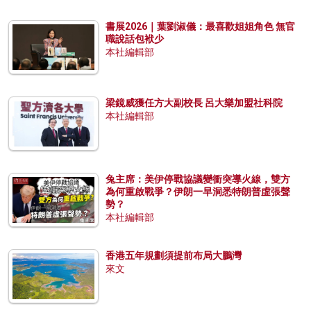
書展2026｜葉劉淑儀：最喜歡姐姐角色 無官
職說話包袱少
本社編輯部
梁鏡威獲任方大副校長 呂大樂加盟社科院
本社編輯部
兔主席：美伊停戰協議變衝突導火線，雙方
為何重啟戰爭？伊朗一早洞悉特朗普虛張聲
勢？
本社編輯部
香港五年規劃須提前布局大鵬灣
來文