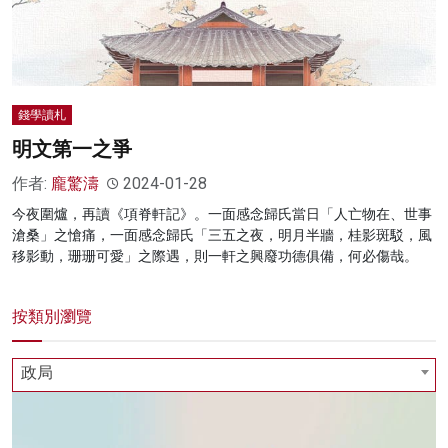
錢學讀札
明文第一之爭
作者:
龐驚濤
2024-01-28
今夜圍爐，再讀《項脊軒記》。一面感念歸氏當日「人亡物在、世事
滄桑」之愴痛，一面感念歸氏「三五之夜，明月半牆，桂影斑駁，風
移影動，珊珊可愛」之際遇，則一軒之興廢功德俱備，何必傷哉。
按類別瀏覽
政局