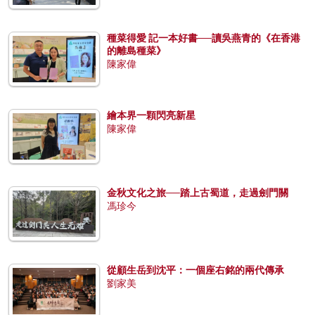
種菜得愛 記一本好書──讀吳燕青的《在香港
的離島種菜》
陳家偉
繪本界一顆閃亮新星
陳家偉
金秋文化之旅──踏上古蜀道，走過劍門關
馮珍今
從顧生岳到沈平：一個座右銘的兩代傳承
劉家美