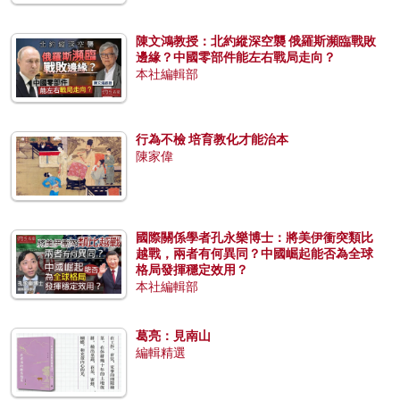
陳文鴻教授：北約縱深空襲 俄羅斯瀕臨戰敗
邊緣？中國零部件能左右戰局走向？
本社編輯部
行為不檢 培育教化才能治本
陳家偉
國際關係學者孔永樂博士：將美伊衝突類比
越戰，兩者有何異同？中國崛起能否為全球
格局發揮穩定效用？
本社編輯部
葛亮：見南山
編輯精選