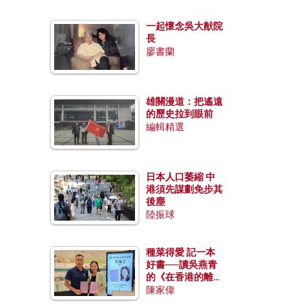
一起懷念吳大猷院
長
廖書蘭
雄關漫道：把遙遠
的歷史拉到眼前
編輯精選
日本人口萎縮 中
港須先謀劃免步其
後塵
陸振球
種菜得愛 記一本
好書──讀吳燕青
的《在香港的離島
種菜》
陳家偉