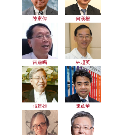
陳家偉
何漢權
雷鼎鳴
林超英
張建雄
陳章華