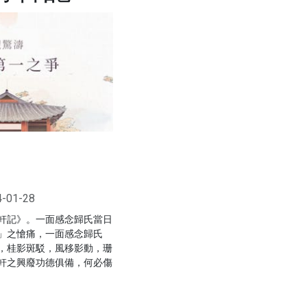
4-01-28
軒記》。一面感念歸氏當日
」之愴痛，一面感念歸氏
，桂影斑駁，風移影動，珊
軒之興廢功德俱備，何必傷