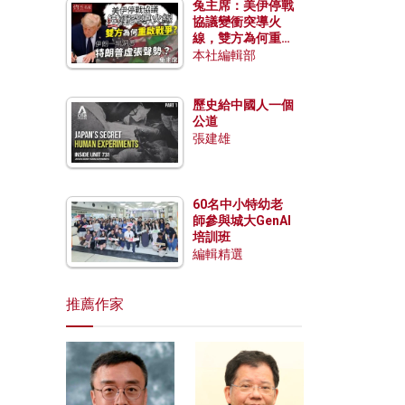
兔主席：美伊停戰
協議變衝突導火
線，雙方為何重啟
戰爭？伊朗一早洞
本社編輯部
悉特朗普虛張聲
勢？
歷史給中國人一個
公道
張建雄
60名中小特幼老
師參與城大GenAI
培訓班
編輯精選
推薦作家