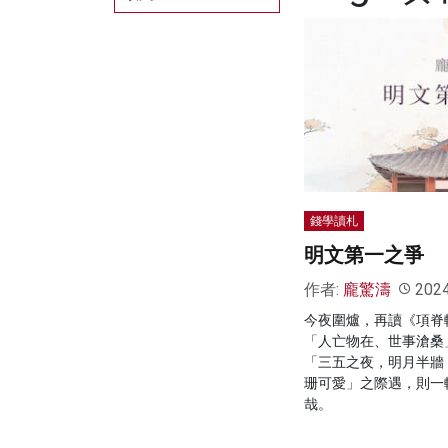
錢學讀札
明文第一之爭
作者:
龐驚濤
202
今夜圍爐，再讀《項脊
「人亡物在、世事滄桑
「三五之夜，明月半牆
珊可愛」之際遇，則一
哉。