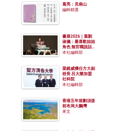
葛亮：見南山
編輯精選
書展2026｜葉劉
淑儀：最喜歡姐姐
角色 無官職說話
包袱少
本社編輯部
梁鏡威獲任方大副
校長 呂大樂加盟
社科院
本社編輯部
香港五年規劃須提
前布局大鵬灣
來文