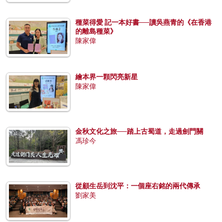
種菜得愛 記一本好書──讀吳燕青的《在香港
的離島種菜》
陳家偉
繪本界一顆閃亮新星
陳家偉
金秋文化之旅──踏上古蜀道，走過劍門關
馮珍今
從顧生岳到沈平：一個座右銘的兩代傳承
劉家美