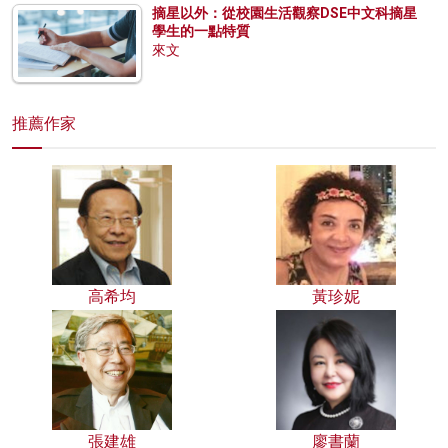
摘星以外：從校園生活觀察DSE中文科摘星
學生的一點特質
來文
推薦作家
高希均
黃珍妮
張建雄
廖書蘭