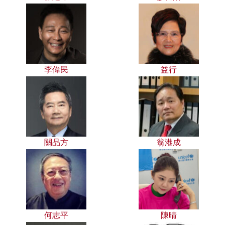
李偉民
益行
關品方
翁港成
何志平
陳晴