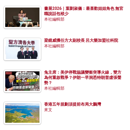
書展2026｜葉劉淑儀：最喜歡姐姐角色 無官
職說話包袱少
本社編輯部
梁鏡威獲任方大副校長 呂大樂加盟社科院
本社編輯部
兔主席：美伊停戰協議變衝突導火線，雙方
為何重啟戰爭？伊朗一早洞悉特朗普虛張聲
勢？
本社編輯部
香港五年規劃須提前布局大鵬灣
來文