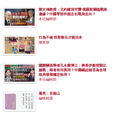
陳文鴻教授：北約縱深空襲 俄羅斯瀕臨戰敗
邊緣？中國零部件能左右戰局走向？
本社編輯部
行為不檢 培育教化才能治本
陳家偉
國際關係學者孔永樂博士：將美伊衝突類比
越戰，兩者有何異同？中國崛起能否為全球
格局發揮穩定效用？
本社編輯部
葛亮：見南山
編輯精選