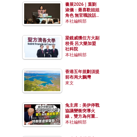
書展2026｜葉劉
淑儀：最喜歡姐姐
角色 無官職說話
包袱少
本社編輯部
梁鏡威獲任方大副
校長 呂大樂加盟
社科院
本社編輯部
香港五年規劃須提
前布局大鵬灣
來文
兔主席：美伊停戰
協議變衝突導火
線，雙方為何重啟
戰爭？伊朗一早洞
本社編輯部
悉特朗普虛張聲
勢？