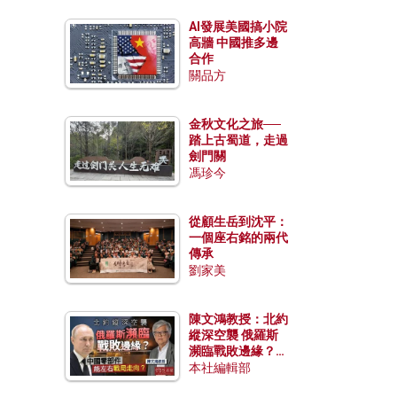
AI發展美國搞小院
高牆 中國推多邊
合作
關品方
金秋文化之旅──
踏上古蜀道，走過
劍門關
馮珍今
從顧生岳到沈平：
一個座右銘的兩代
傳承
劉家美
陳文鴻教授：北約
縱深空襲 俄羅斯
瀕臨戰敗邊緣？中
國零部件能左右戰
本社編輯部
局走向？