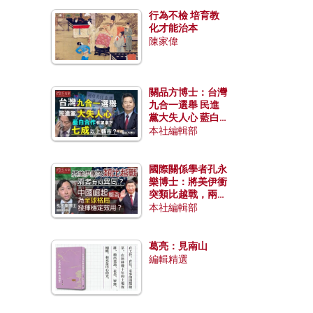
行為不檢 培育教
化才能治本
陳家偉
關品方博士：台灣
九合一選舉 民進
黨大失人心 藍白
合作有望拿下七成
本社編輯部
以上縣市？
國際關係學者孔永
樂博士：將美伊衝
突類比越戰，兩者
有何異同？中國崛
本社編輯部
起能否為全球格局
發揮穩定效用？
葛亮：見南山
編輯精選