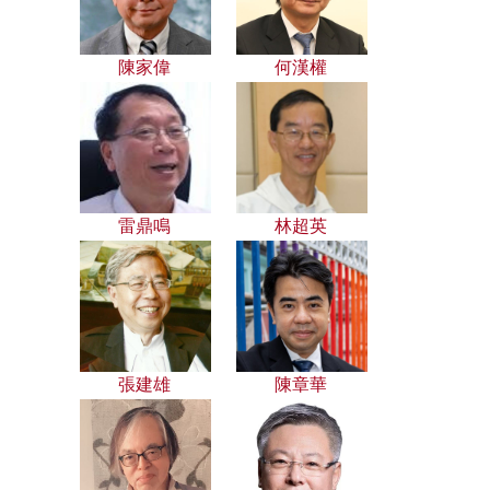
陳家偉
何漢權
雷鼎鳴
林超英
張建雄
陳章華