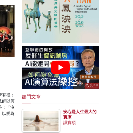
齊有禮；
熱門文章
法師以何
答：「沒
安心是人生最大的
，以愛為
寶庫
譚寶碩