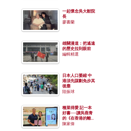
一起懷念吳大猷院
長
廖書蘭
雄關漫道：把遙遠
的歷史拉到眼前
編輯精選
日本人口萎縮 中
港須先謀劃免步其
後塵
陸振球
種菜得愛 記一本
好書──讀吳燕青
的《在香港的離島
種菜》
陳家偉