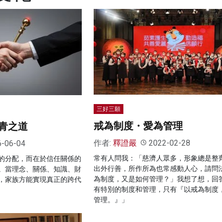
三好三願
戒為制度・愛為管理
青之道
作者:
釋證嚴
2022-02-28
6-06-04
常有人問我：「慈濟人眾多，形象總是整
的分配，而在於信任關係的
出外行善，所作所為也常感動人心，請問
。當理念、關係、知識、財
為制度，又是如何管理？」我想了想，回
，家族方能實現真正的跨代
有特別的制度和管理，只有『以戒為制度
管理。』」