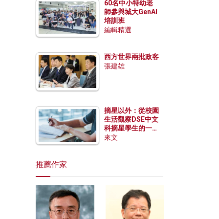
60名中小特幼老
師參與城大GenAI
培訓班
編輯精選
西方世界兩批政客
張建雄
摘星以外：從校園
生活觀察DSE中文
科摘星學生的一點
特質
來文
推薦作家