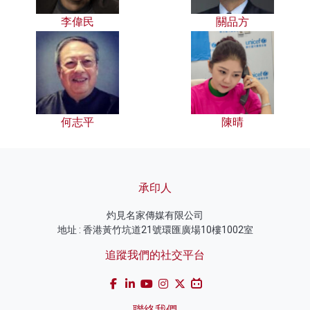
李偉民
關品方
何志平
陳晴
承印人
灼見名家傳媒有限公司
地址 : 香港黃竹坑道21號環匯廣場10樓1002室
追蹤我們的社交平台
聯絡我們