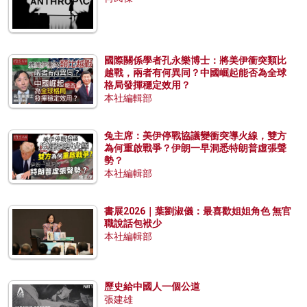
國際關係學者孔永樂博士：將美伊衝突類比
越戰，兩者有何異同？中國崛起能否為全球
格局發揮穩定效用？
本社編輯部
兔主席：美伊停戰協議變衝突導火線，雙方
為何重啟戰爭？伊朗一早洞悉特朗普虛張聲
勢？
本社編輯部
書展2026｜葉劉淑儀：最喜歡姐姐角色 無官
職說話包袱少
本社編輯部
歷史給中國人一個公道
張建雄