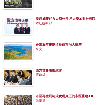
梁鏡威獲任方大副校長 呂大樂加盟社科院
本社編輯部
香港五年規劃須提前布局大鵬灣
來文
西方世界兩批政客
張建雄
市區再生局範式實現真正的市區重建3.0
張量童