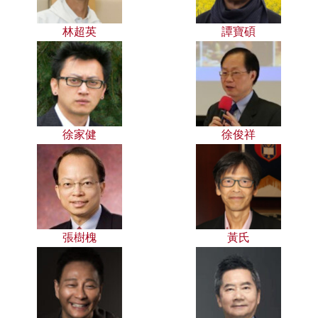
林超英
譚寶碩
徐家健
徐俊祥
張樹槐
黃氏