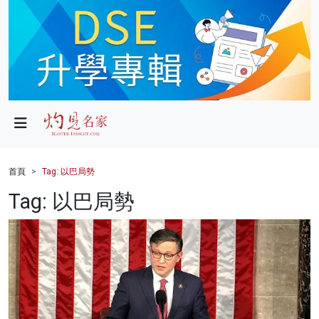
政局
教育
文化
財經
首頁
Tag: 以巴局勢
生活
Tag: 以巴局勢
健康
商業
科技
影片