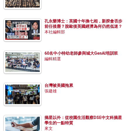
孔永樂博士：英國十年換七相，新揆會否步
前任後塵？脫歐後英國經濟為何仍然低迷？
本社編輯部
60名中小特幼老師參與城大GenAI培訓班
編輯精選
台灣被美國拖累
張建雄
摘星以外：從校園生活觀察DSE中文科摘星
學生的一點特質
來文