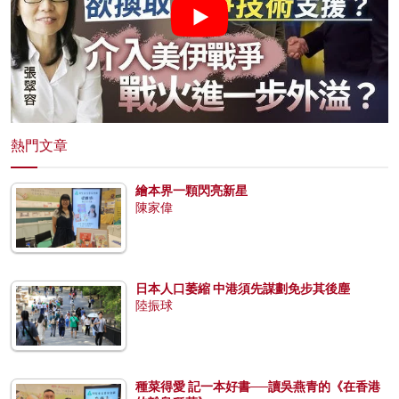
熱門文章
繪本界一顆閃亮新星
陳家偉
日本人口萎縮 中港須先謀劃免步其後塵
陸振球
種菜得愛 記一本好書──讀吳燕青的《在香港