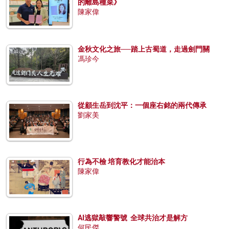
的離島種菜》
陳家偉
金秋文化之旅──踏上古蜀道，走過劍門關
馮珍今
從顧生岳到沈平：一個座右銘的兩代傳承
劉家美
行為不檢 培育教化才能治本
陳家偉
AI逃獄敲響警號 全球共治才是解方
何民傑