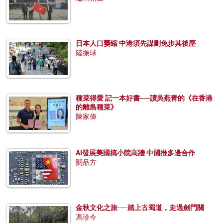
日本人口萎縮 中港須先謀劃免步其後塵
陸振球
種菜得愛 記一本好書──讀吳燕青的《在香港
的離島種菜》
陳家偉
AI發展美國搞小院高牆 中國推多邊合作
關品方
金秋文化之旅──踏上古蜀道，走過劍門關
馮珍今