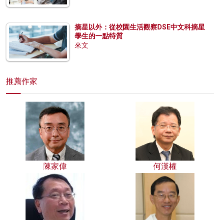
摘星以外：從校園生活觀察DSE中文科摘星
學生的一點特質
來文
推薦作家
陳家偉
何漢權