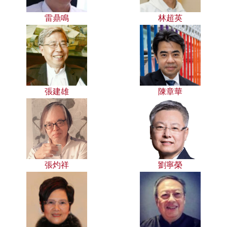
雷鼎鳴
林超英
張建雄
陳章華
張灼祥
劉寧榮