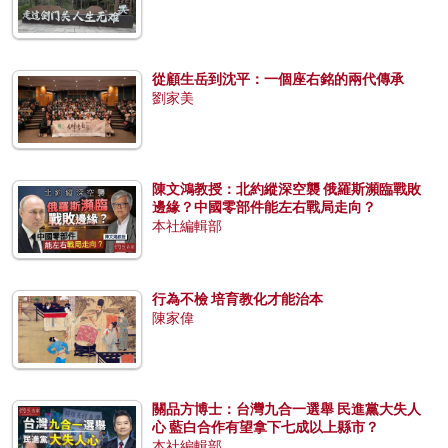
從顧生岳到沈平：一個座右銘的兩代傳承
劉家美
陳文鴻教授：北約縱深空襲 俄羅斯瀕臨戰敗
邊緣？中國零部件能左右戰局走向？
本社編輯部
行為不檢 培育教化才能治本
陳家偉
關品方博士：台灣九合一選舉 民進黨大失人
心 藍白合作有望拿下七成以上縣市？
本社編輯部