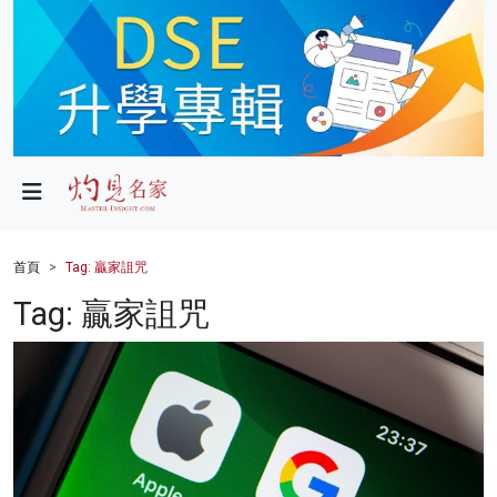
政局
教育
文化
財經
首頁
Tag: 贏家詛咒
生活
Tag: 贏家詛咒
健康
商業
科技
影片