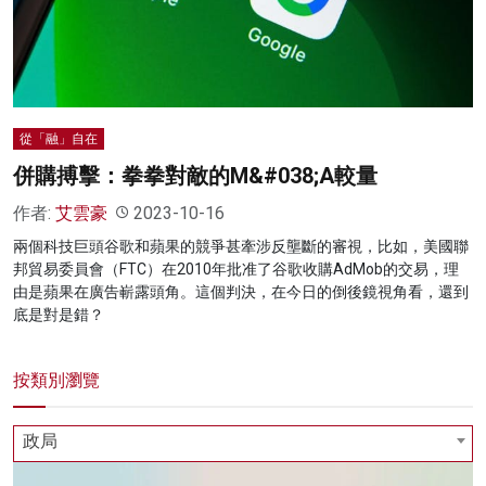
名家榜
灼見活動
關於我們
從「融」自在
併購搏擊：拳拳對敵的M&#038;A較量
作者:
艾雲豪
2023-10-16
兩個科技巨頭谷歌和蘋果的競爭甚牽涉反壟斷的審視，比如，美國聯
邦貿易委員會（FTC）在2010年批准了谷歌收購AdMob的交易，理
由是蘋果在廣告嶄露頭角。這個判決，在今日的倒後鏡視角看，還到
底是對是錯？
按類別瀏覽
政局