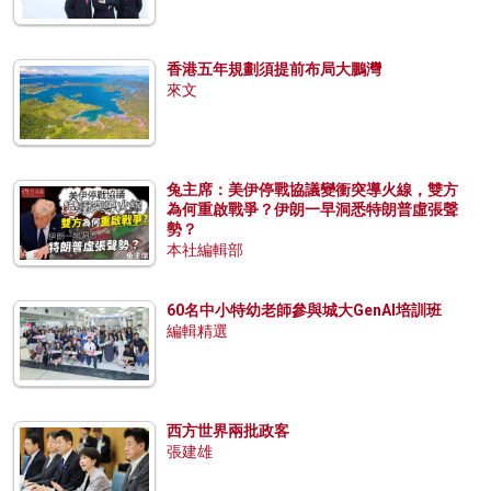
香港五年規劃須提前布局大鵬灣
來文
兔主席：美伊停戰協議變衝突導火線，雙方
為何重啟戰爭？伊朗一早洞悉特朗普虛張聲
勢？
本社編輯部
60名中小特幼老師參與城大GenAI培訓班
編輯精選
西方世界兩批政客
張建雄