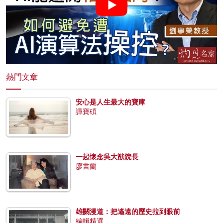
熱門文章
安心是人生最大的寶庫
譚寶碩
一起懷念吳大猷院長
廖書蘭
雄關漫道：把遙遠的歷史拉到眼前
編輯精選