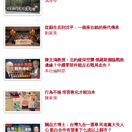
馮珍今
從顧生岳到沈平：一個座右銘的兩代傳承
劉家美
陳文鴻教授：北約縱深空襲 俄羅斯瀕臨戰敗
邊緣？中國零部件能左右戰局走向？
本社編輯部
行為不檢 培育教化才能治本
陳家偉
關品方博士：台灣九合一選舉 民進黨大失人
心 藍白合作有望拿下七成以上縣市？