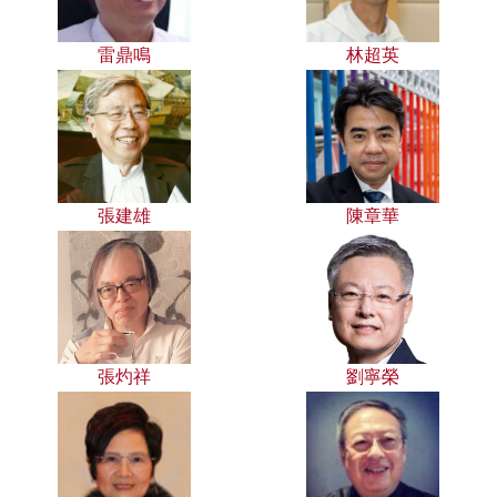
雷鼎鳴
林超英
張建雄
陳章華
張灼祥
劉寧榮