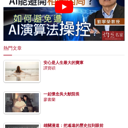
熱門文章
安心是人生最大的寶庫
譚寶碩
一起懷念吳大猷院長
廖書蘭
雄關漫道：把遙遠的歷史拉到眼前