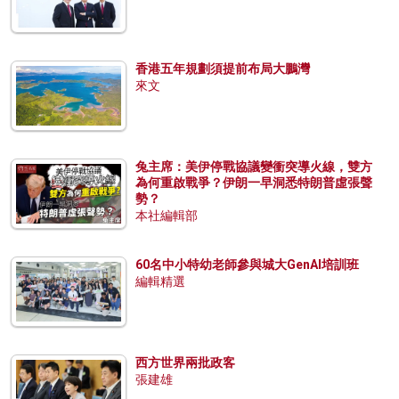
香港五年規劃須提前布局大鵬灣
來文
兔主席：美伊停戰協議變衝突導火線，雙方
為何重啟戰爭？伊朗一早洞悉特朗普虛張聲
勢？
本社編輯部
60名中小特幼老師參與城大GenAI培訓班
編輯精選
西方世界兩批政客
張建雄