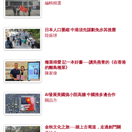
編輯精選
日本人口萎縮 中港須先謀劃免步其後塵
陸振球
種菜得愛 記一本好書──讀吳燕青的《在香港
的離島種菜》
陳家偉
AI發展美國搞小院高牆 中國推多邊合作
關品方
金秋文化之旅──踏上古蜀道，走過劍門關