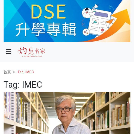
政局
教育
文化
財經
首頁
Tag: IMEC
生活
Tag: IMEC
健康
商業
科技
影片