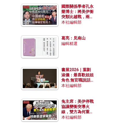
國際關係學者孔永
樂博士：將美伊衝
突類比越戰，兩者
有何異同？中國崛
本社編輯部
起能否為全球格局
發揮穩定效用？
葛亮：見南山
編輯精選
書展2026｜葉劉
淑儀：最喜歡姐姐
角色 無官職說話
包袱少
本社編輯部
兔主席：美伊停戰
協議變衝突導火
線，雙方為何重啟
戰爭？伊朗一早洞
本社編輯部
悉特朗普虛張聲
勢？