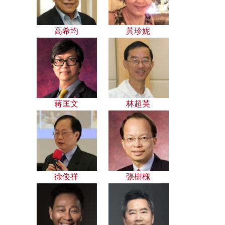
高希均
黃珍妮
蔣匡文
林超英
徐俊祥
張樹槐