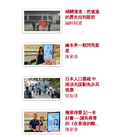
雄關漫道：把遙遠
的歷史拉到眼前
編輯精選
繪本界一顆閃亮新
星
陳家偉
日本人口萎縮 中
港須先謀劃免步其
後塵
陸振球
種菜得愛 記一本
好書──讀吳燕青
的《在香港的離島
種菜》
陳家偉