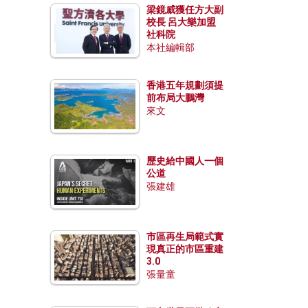
梁鏡威獲任方大副
校長 呂大樂加盟
社科院
本社編輯部
香港五年規劃須提
前布局大鵬灣
來文
歷史給中國人一個
公道
張建雄
市區再生局範式實
現真正的市區重建
3.0
張量童