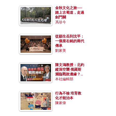
金秋文化之旅──
踏上古蜀道，走過
劍門關
馮珍今
從顧生岳到沈平：
一個座右銘的兩代
傳承
劉家美
陳文鴻教授：北約
縱深空襲 俄羅斯
瀕臨戰敗邊緣？中
國零部件能左右戰
本社編輯部
局走向？
行為不檢 培育教
化才能治本
陳家偉