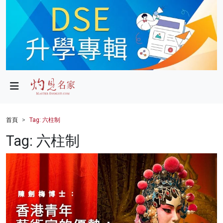
政局
教育
文化
財經
首頁
Tag: 六柱制
生活
Tag: 六柱制
健康
商業
科技
影片