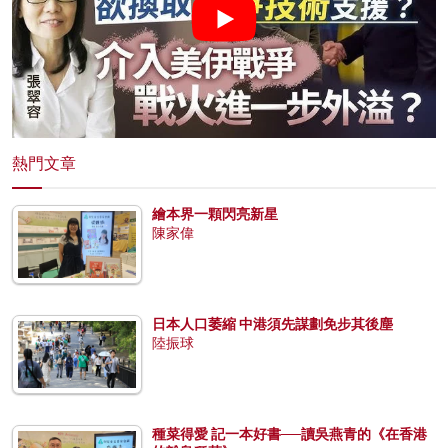
熱門文章
繪本界一顆閃亮新星
陳家偉
日本人口萎縮 中港須先謀劃免步其後塵
陸振球
種菜得愛 記一本好書──讀吳燕青的《在香港