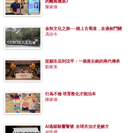
的離島種菜》
陳家偉
金秋文化之旅──踏上古蜀道，走過劍門關
馮珍今
從顧生岳到沈平：一個座右銘的兩代傳承
劉家美
行為不檢 培育教化才能治本
陳家偉
AI逃獄敲響警號 全球共治才是解方
何民傑