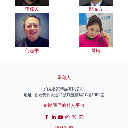
李偉民
關品方
何志平
陳晴
承印人
灼見名家傳媒有限公司
地址 : 香港黃竹坑道21號環匯廣場10樓1002室
追蹤我們的社交平台
聯絡我們