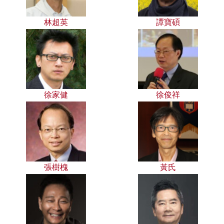
林超英
譚寶碩
徐家健
徐俊祥
張樹槐
黃氏