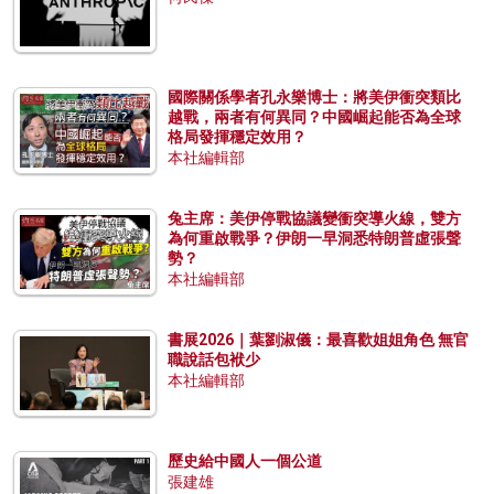
國際關係學者孔永樂博士：將美伊衝突類比
越戰，兩者有何異同？中國崛起能否為全球
格局發揮穩定效用？
本社編輯部
兔主席：美伊停戰協議變衝突導火線，雙方
為何重啟戰爭？伊朗一早洞悉特朗普虛張聲
勢？
本社編輯部
書展2026｜葉劉淑儀：最喜歡姐姐角色 無官
職說話包袱少
本社編輯部
歷史給中國人一個公道
張建雄