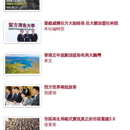
梁鏡威獲任方大副校長 呂大樂加盟社科院
本社編輯部
香港五年規劃須提前布局大鵬灣
來文
西方世界兩批政客
張建雄
市區再生局範式實現真正的市區重建3.0
張量童