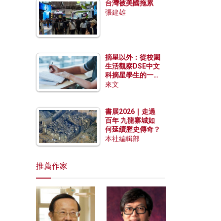
台灣被美國拖累
張建雄
摘星以外：從校園
生活觀察DSE中文
科摘星學生的一點
特質
來文
書展2026｜走過
百年 九龍寨城如
何延續歷史傳奇？
本社編輯部
推薦作家