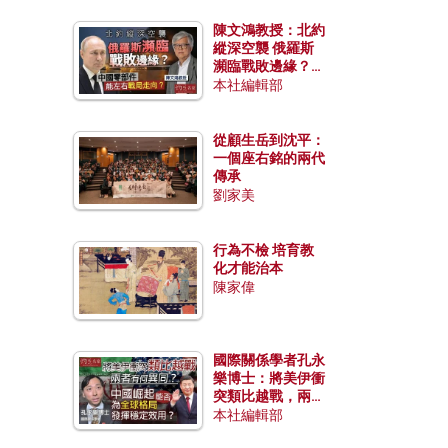
陳文鴻教授：北約
縱深空襲 俄羅斯
瀕臨戰敗邊緣？中
國零部件能左右戰
本社編輯部
局走向？
從顧生岳到沈平：
一個座右銘的兩代
傳承
劉家美
行為不檢 培育教
化才能治本
陳家偉
國際關係學者孔永
樂博士：將美伊衝
突類比越戰，兩者
有何異同？中國崛
本社編輯部
起能否為全球格局