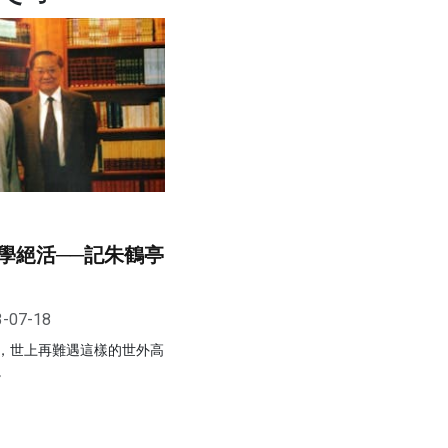
學絕活──記朱鶴亭
3-07-18
，世上再難遇這樣的世外高
。