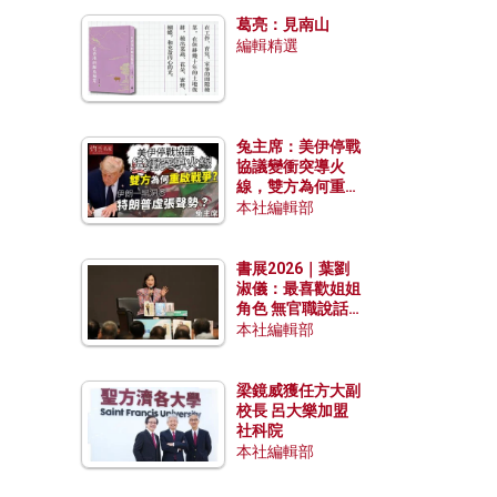
發揮穩定效用？
葛亮：見南山
編輯精選
兔主席：美伊停戰
協議變衝突導火
線，雙方為何重啟
戰爭？伊朗一早洞
本社編輯部
悉特朗普虛張聲
勢？
書展2026｜葉劉
淑儀：最喜歡姐姐
角色 無官職說話
包袱少
本社編輯部
梁鏡威獲任方大副
校長 呂大樂加盟
社科院
本社編輯部