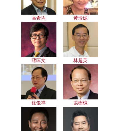
高希均
黃珍妮
蔣匡文
林超英
徐俊祥
張樹槐