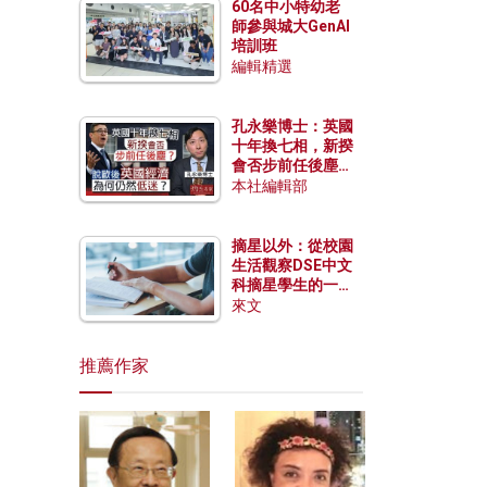
60名中小特幼老
師參與城大GenAI
培訓班
編輯精選
孔永樂博士：英國
十年換七相，新揆
會否步前任後塵？
脫歐後英國經濟為
本社編輯部
何仍然低迷？
摘星以外：從校園
生活觀察DSE中文
科摘星學生的一點
特質
來文
推薦作家