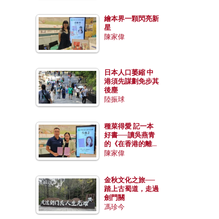
繪本界一顆閃亮新
星
陳家偉
日本人口萎縮 中
港須先謀劃免步其
後塵
陸振球
種菜得愛 記一本
好書──讀吳燕青
的《在香港的離島
種菜》
陳家偉
金秋文化之旅──
踏上古蜀道，走過
劍門關
馮珍今