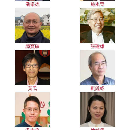
潘樂德
施永青
譚寶碩
張建雄
黃氏
劉銳紹