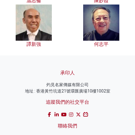
温志倫
陳妙霞
譚新強
何志平
承印人
灼見名家傳媒有限公司
地址 : 香港黃竹坑道21號環匯廣場10樓1002室
追蹤我們的社交平台
聯絡我們