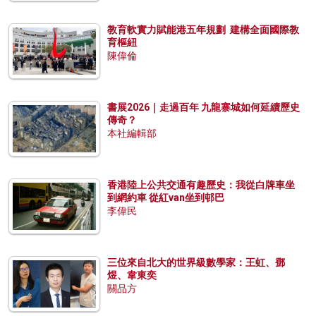
教育軟實力賦能港五年規劃 建構全面國際教
育樞紐
陳偉倫
書展2026｜走過百年 九龍寨城如何延續歷史
傳奇？
本社編輯部
香港陸上公共交通有趣歷史：我從白牌車坐
到網約車 從紅van坐到邨巴
李偉民
三位來自北大的世界級數學家：王虹、鄧
煜、韋東奕
關品方