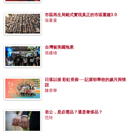
市區再生局範式實現真正的市區重建3.0
張量童
台灣被美國拖累
張建雄
日落以後 彩虹長留──記屋邨學校的歲月與情
誼
陳章華
老公，是必需品？還是奢侈品？
范玲