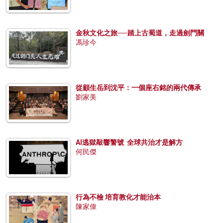
金秋文化之旅──踏上古蜀道，走過劍門關
馮珍今
從顧生岳到沈平：一個座右銘的兩代傳承
劉家美
AI逃獄敲響警號 全球共治才是解方
何民傑
行為不檢 培育教化才能治本
陳家偉