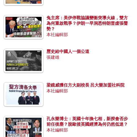
兔主席：美伊停戰協議變衝突導火線，雙方
為何重啟戰爭？伊朗一早洞悉特朗普虛張聲
勢？
本社編輯部
歷史給中國人一個公道
張建雄
梁鏡威獲任方大副校長 呂大樂加盟社科院
本社編輯部
孔永樂博士：英國十年換七相，新揆會否步
前任後塵？脫歐後英國經濟為何仍然低迷？
本社編輯部