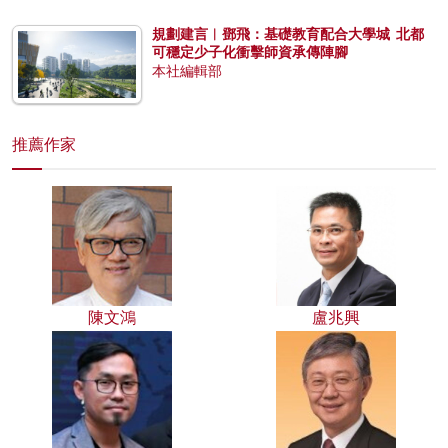
規劃建言︱鄧飛：基礎教育配合大學城 北都
可穩定少子化衝擊師資承傳陣腳
本社編輯部
推薦作家
陳文鴻
盧兆興