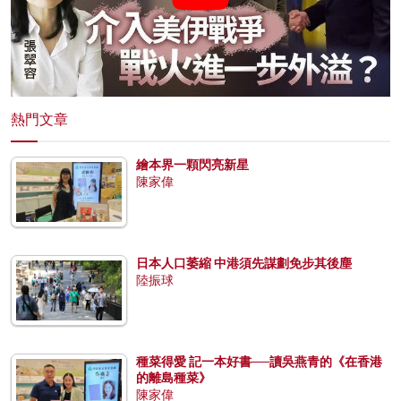
熱門文章
繪本界一顆閃亮新星
陳家偉
日本人口萎縮 中港須先謀劃免步其後塵
陸振球
種菜得愛 記一本好書──讀吳燕青的《在香港
的離島種菜》
陳家偉