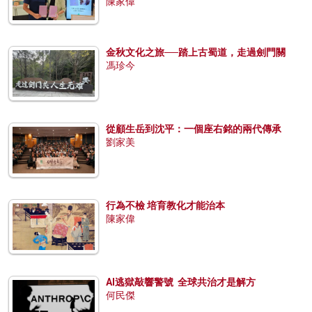
陳家偉
金秋文化之旅──踏上古蜀道，走過劍門關
馮珍今
從顧生岳到沈平：一個座右銘的兩代傳承
劉家美
行為不檢 培育教化才能治本
陳家偉
AI逃獄敲響警號 全球共治才是解方
何民傑