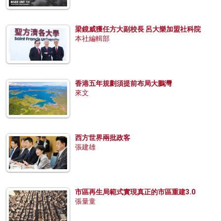
梁鏡威獲任方大副校長 呂大樂加盟社科院
本社編輯部
香港五年規劃須提前布局大鵬灣
來文
西方世界兩批政客
張建雄
市區再生局範式實現真正的市區重建3.0
張量童