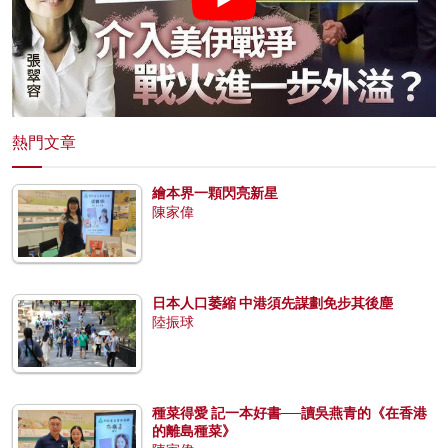
熱門文章
繪本界一顆閃亮新星
陳家偉
日本人口萎縮 中港須先謀劃免步其後塵
陸振球
種菜得愛 記一本好書──讀吳燕青的《在香港
的離島種菜》