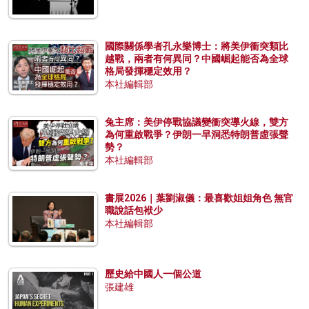
國際關係學者孔永樂博士：將美伊衝突類比
越戰，兩者有何異同？中國崛起能否為全球
格局發揮穩定效用？
本社編輯部
兔主席：美伊停戰協議變衝突導火線，雙方
為何重啟戰爭？伊朗一早洞悉特朗普虛張聲
勢？
本社編輯部
書展2026｜葉劉淑儀：最喜歡姐姐角色 無官
職說話包袱少
本社編輯部
歷史給中國人一個公道
張建雄