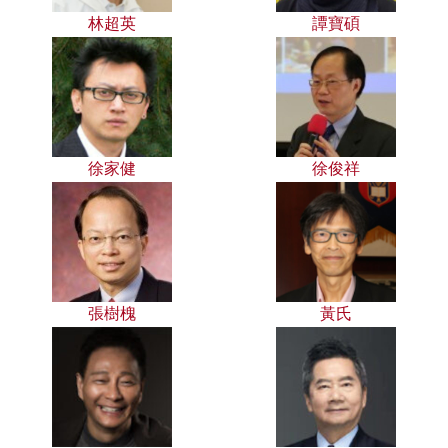
林超英
譚寶碩
徐家健
徐俊祥
張樹槐
黃氏