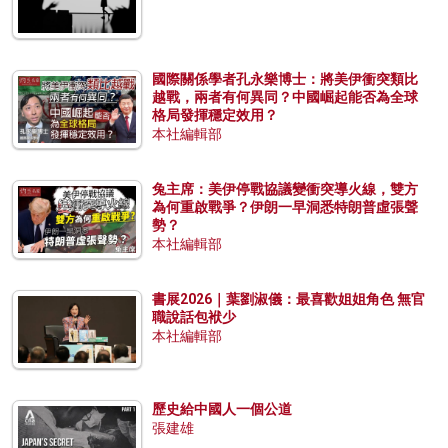
國際關係學者孔永樂博士：將美伊衝突類比
越戰，兩者有何異同？中國崛起能否為全球
格局發揮穩定效用？
本社編輯部
兔主席：美伊停戰協議變衝突導火線，雙方
為何重啟戰爭？伊朗一早洞悉特朗普虛張聲
勢？
本社編輯部
書展2026｜葉劉淑儀：最喜歡姐姐角色 無官
職說話包袱少
本社編輯部
歷史給中國人一個公道
張建雄