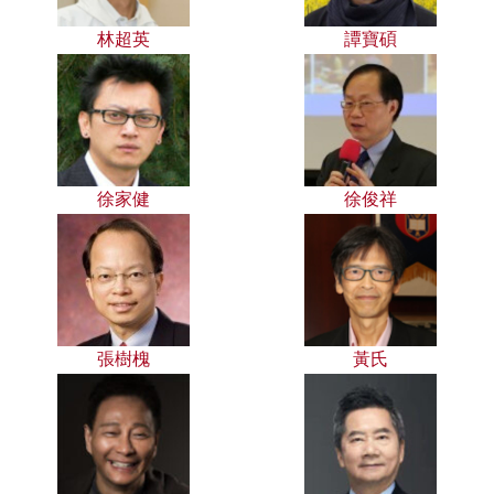
林超英
譚寶碩
徐家健
徐俊祥
張樹槐
黃氏