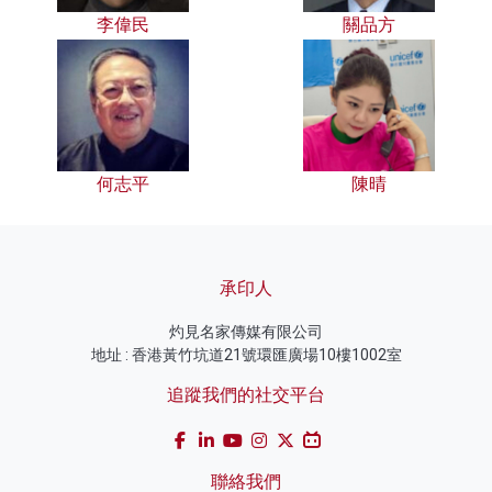
李偉民
關品方
何志平
陳晴
承印人
灼見名家傳媒有限公司
地址 : 香港黃竹坑道21號環匯廣場10樓1002室
追蹤我們的社交平台
聯絡我們