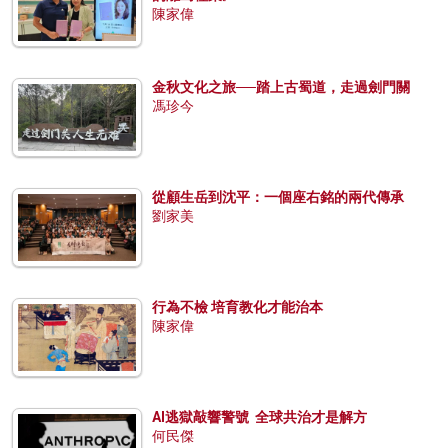
陳家偉
金秋文化之旅──踏上古蜀道，走過劍門關
馮珍今
從顧生岳到沈平：一個座右銘的兩代傳承
劉家美
行為不檢 培育教化才能治本
陳家偉
AI逃獄敲響警號 全球共治才是解方
何民傑