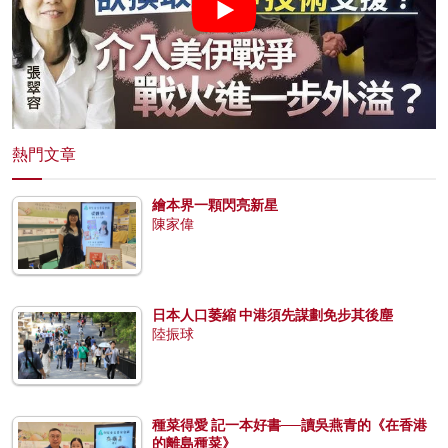
熱門文章
繪本界一顆閃亮新星
陳家偉
日本人口萎縮 中港須先謀劃免步其後塵
陸振球
種菜得愛 記一本好書──讀吳燕青的《在香港
的離島種菜》