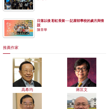
日落以後 彩虹長留──記屋邨學校的歲月與情
誼
陳章華
推薦作家
高希均
蔣匡文