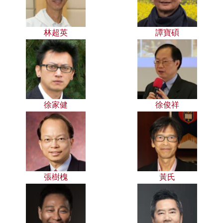
林超英
譚寶碩
徐家健
徐俊祥
張樹槐
黃氏