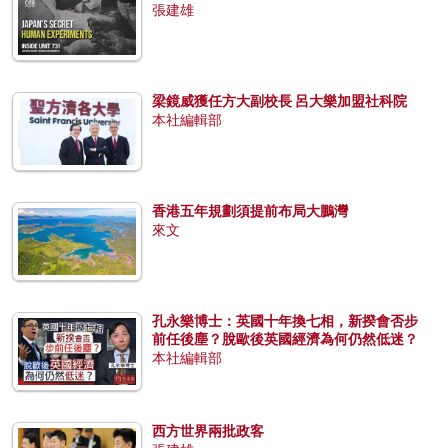
張建雄
梁鏡威獲任方大副校長 呂大樂加盟社科院
本社編輯部
香港五年規劃須提前布局大鵬灣
來文
孔永樂博士：英國十年換七相，新揆會否步
前任後塵？脫歐後英國經濟為何仍然低迷？
本社編輯部
西方世界兩批政客