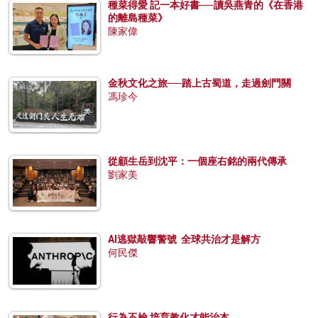
種菜得愛 記一本好書──讀吳燕青的《在香港
的離島種菜》
陳家偉
金秋文化之旅──踏上古蜀道，走過劍門關
馮珍今
從顧生岳到沈平：一個座右銘的兩代傳承
劉家美
AI逃獄敲響警號 全球共治才是解方
何民傑
行為不檢 培育教化才能治本