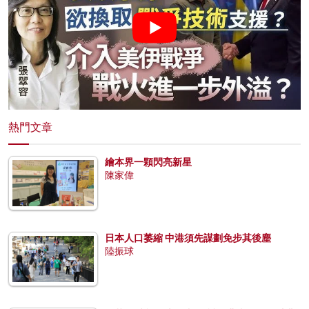
熱門文章
繪本界一顆閃亮新星
陳家偉
日本人口萎縮 中港須先謀劃免步其後塵
陸振球