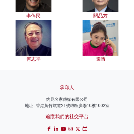
李偉民
關品方
何志平
陳晴
承印人
灼見名家傳媒有限公司
地址 : 香港黃竹坑道21號環匯廣場10樓1002室
追蹤我們的社交平台