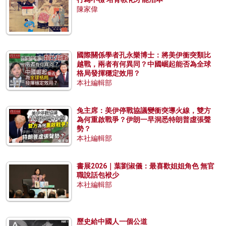
陳家偉
國際關係學者孔永樂博士：將美伊衝突類比
越戰，兩者有何異同？中國崛起能否為全球
格局發揮穩定效用？
本社編輯部
兔主席：美伊停戰協議變衝突導火線，雙方
為何重啟戰爭？伊朗一早洞悉特朗普虛張聲
勢？
本社編輯部
書展2026｜葉劉淑儀：最喜歡姐姐角色 無官
職說話包袱少
本社編輯部
歷史給中國人一個公道