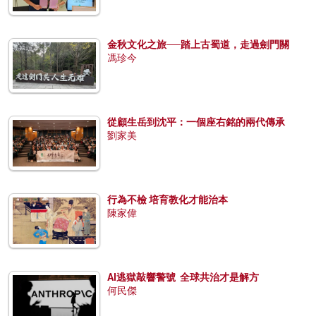
金秋文化之旅──踏上古蜀道，走過劍門關
馮珍今
從顧生岳到沈平：一個座右銘的兩代傳承
劉家美
行為不檢 培育教化才能治本
陳家偉
AI逃獄敲響警號 全球共治才是解方
何民傑