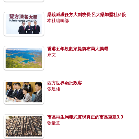
梁鏡威獲任方大副校長 呂大樂加盟社科院
本社編輯部
香港五年規劃須提前布局大鵬灣
來文
西方世界兩批政客
張建雄
市區再生局範式實現真正的市區重建3.0
張量童