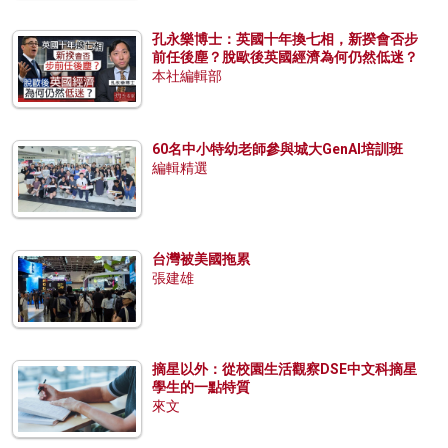
孔永樂博士：英國十年換七相，新揆會否步
前任後塵？脫歐後英國經濟為何仍然低迷？
本社編輯部
60名中小特幼老師參與城大GenAI培訓班
編輯精選
台灣被美國拖累
張建雄
摘星以外：從校園生活觀察DSE中文科摘星
學生的一點特質
來文