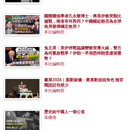
國際關係學者孔永樂博士：將美伊衝突類比
越戰，兩者有何異同？中國崛起能否為全球
格局發揮穩定效用？
本社編輯部
兔主席：美伊停戰協議變衝突導火線，雙方
為何重啟戰爭？伊朗一早洞悉特朗普虛張聲
勢？
本社編輯部
書展2026｜葉劉淑儀：最喜歡姐姐角色 無官
職說話包袱少
本社編輯部
歷史給中國人一個公道
張建雄