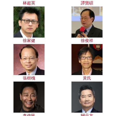
林超英
譚寶碩
徐家健
徐俊祥
張樹槐
黃氏
李偉民
關品方