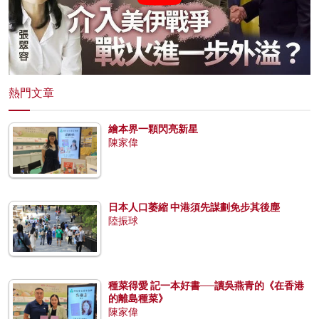
熱門文章
繪本界一顆閃亮新星
陳家偉
日本人口萎縮 中港須先謀劃免步其後塵
陸振球
種菜得愛 記一本好書──讀吳燕青的《在香港
的離島種菜》
陳家偉