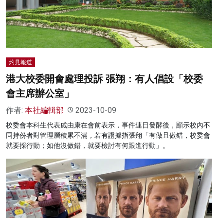
名家榜
灼見活動
關於我們
灼見報道
港大校委開會處理投訴 張翔：有人倡設「校委
會主席辦公室」
作者:
本社編輯部
2023-10-09
校委會本科生代表戚由康在會前表示，事件連日發酵後，顯示校內不
同持份者對管理層積累不滿，若有證據指張翔「有做且做錯，校委會
就要採行動；如他沒做錯，就要檢討有何跟進行動」。