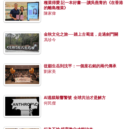
種菜得愛 記一本好書──讀吳燕青的《在香港
的離島種菜》
陳家偉
金秋文化之旅──踏上古蜀道，走過劍門關
馮珍今
從顧生岳到沈平：一個座右銘的兩代傳承
劉家美
AI逃獄敲響警號 全球共治才是解方
何民傑