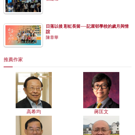
日落以後 彩虹長留──記屋邨學校的歲月與情
誼
陳章華
推薦作家
高希均
蔣匡文