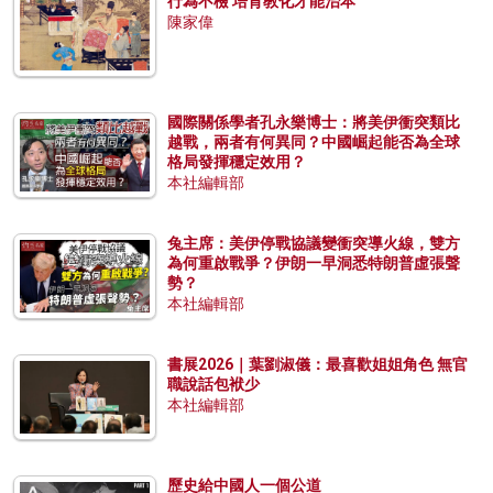
行為不檢 培育教化才能治本
陳家偉
國際關係學者孔永樂博士：將美伊衝突類比
越戰，兩者有何異同？中國崛起能否為全球
格局發揮穩定效用？
本社編輯部
兔主席：美伊停戰協議變衝突導火線，雙方
為何重啟戰爭？伊朗一早洞悉特朗普虛張聲
勢？
本社編輯部
書展2026｜葉劉淑儀：最喜歡姐姐角色 無官
職說話包袱少
本社編輯部
歷史給中國人一個公道