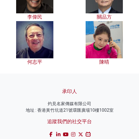
李偉民
關品方
何志平
陳晴
承印人
灼見名家傳媒有限公司
地址 : 香港黃竹坑道21號環匯廣場10樓1002室
追蹤我們的社交平台