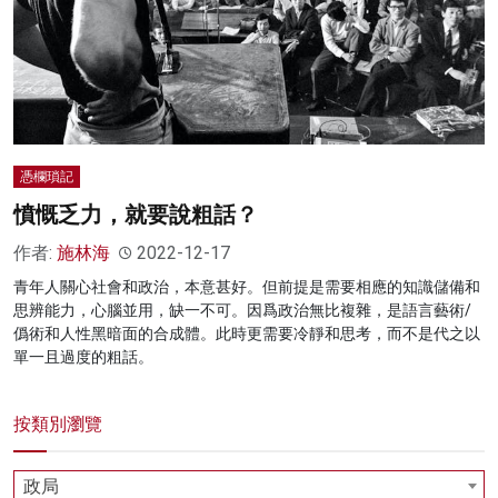
憑欄瑣記
憤慨乏力，就要說粗話？
作者:
施林海
2022-12-17
青年人關心社會和政治，本意甚好。但前提是需要相應的知識儲備和
思辨能力，心腦並用，缺一不可。因爲政治無比複雜，是語言藝術/
僞術和人性黑暗面的合成體。此時更需要冷靜和思考，而不是代之以
單一且過度的粗話。
按類別瀏覽
政局