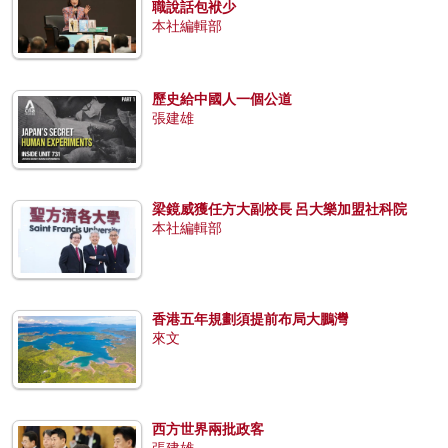
職說話包袱少
本社編輯部
歷史給中國人一個公道
張建雄
梁鏡威獲任方大副校長 呂大樂加盟社科院
本社編輯部
香港五年規劃須提前布局大鵬灣
來文
西方世界兩批政客