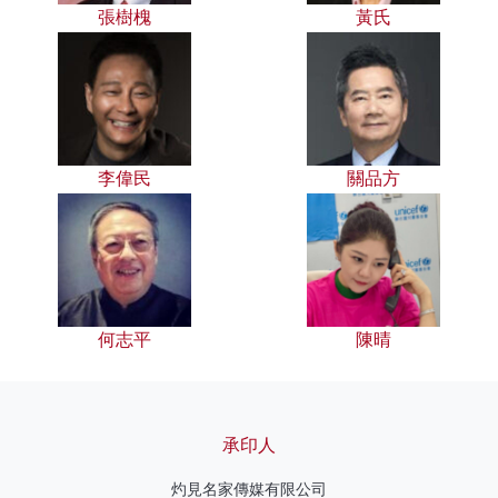
張樹槐
黃氏
李偉民
關品方
何志平
陳晴
承印人
灼見名家傳媒有限公司