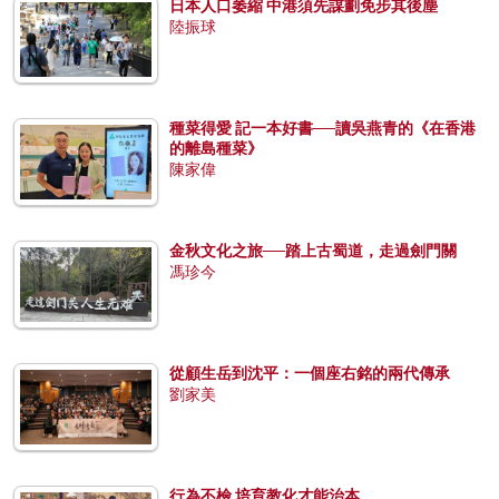
日本人口萎縮 中港須先謀劃免步其後塵
陸振球
種菜得愛 記一本好書──讀吳燕青的《在香港
的離島種菜》
陳家偉
金秋文化之旅──踏上古蜀道，走過劍門關
馮珍今
從顧生岳到沈平：一個座右銘的兩代傳承
劉家美
行為不檢 培育教化才能治本