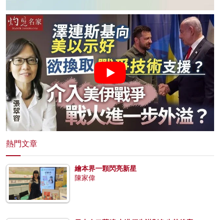
熱門文章
繪本界一顆閃亮新星
陳家偉