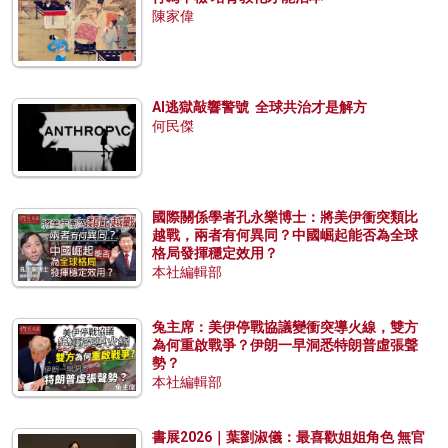
陳家偉
AI逃獄敲響警號 全球共治才是解方
何民傑
國際關係學者孔永樂博士：將美伊衝突類比
越戰，兩者有何異同？中國崛起能否為全球
格局發揮穩定效用？
本社編輯部
兔主席：美伊停戰協議變衝突導火線，雙方
為何重啟戰爭？伊朗一早洞悉特朗普虛張聲
勢？
本社編輯部
書展2026｜葉劉淑儀：最喜歡姐姐角色 無官