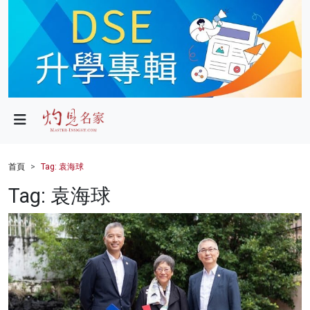
政局
教育
文化
財經
首頁
Tag: 袁海球
生活
Tag: 袁海球
健康
商業
科技
影片