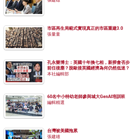
張建雄
市區再生局範式實現真正的市區重建3.0
張量童
孔永樂博士：英國十年換七相，新揆會否步
前任後塵？脫歐後英國經濟為何仍然低迷？
本社編輯部
60名中小特幼老師參與城大GenAI培訓班
編輯精選
台灣被美國拖累
張建雄