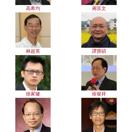
高希均
蔣匡文
林超英
譚寶碩
徐家健
徐俊祥