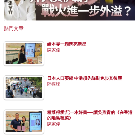
熱門文章
繪本界一顆閃亮新星
陳家偉
日本人口萎縮 中港須先謀劃免步其後塵
陸振球
種菜得愛 記一本好書──讀吳燕青的《在香港
的離島種菜》
陳家偉