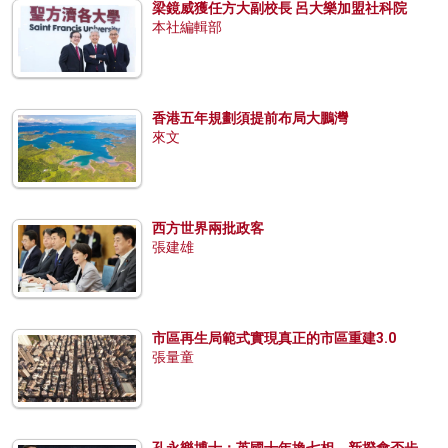
梁鏡威獲任方大副校長 呂大樂加盟社科院
本社編輯部
香港五年規劃須提前布局大鵬灣
來文
西方世界兩批政客
張建雄
市區再生局範式實現真正的市區重建3.0
張量童