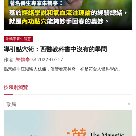
名家榜
灼見活動
關於我們
朱鶴亭養生智慧
導引點穴術：西醫教科書中沒有的學問
作者:
朱鶴亭
2022-07-17
點穴絕非江湖騙人伎倆，儘管看來神奇，卻是符合人體科學的。
按類別瀏覽
政局