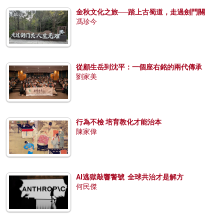
金秋文化之旅──踏上古蜀道，走過劍門關
馮珍今
從顧生岳到沈平：一個座右銘的兩代傳承
劉家美
行為不檢 培育教化才能治本
陳家偉
AI逃獄敲響警號 全球共治才是解方
何民傑