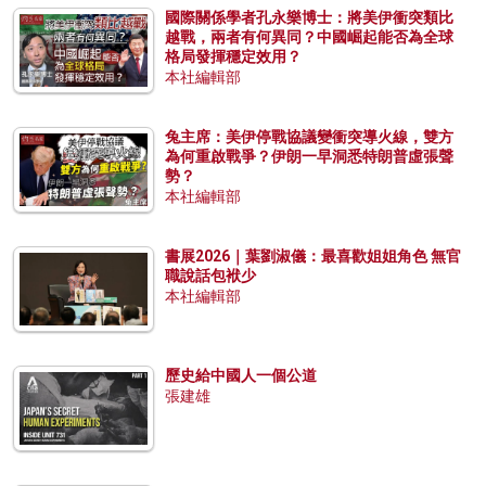
國際關係學者孔永樂博士：將美伊衝突類比
越戰，兩者有何異同？中國崛起能否為全球
格局發揮穩定效用？
本社編輯部
兔主席：美伊停戰協議變衝突導火線，雙方
為何重啟戰爭？伊朗一早洞悉特朗普虛張聲
勢？
本社編輯部
書展2026｜葉劉淑儀：最喜歡姐姐角色 無官
職說話包袱少
本社編輯部
歷史給中國人一個公道
張建雄