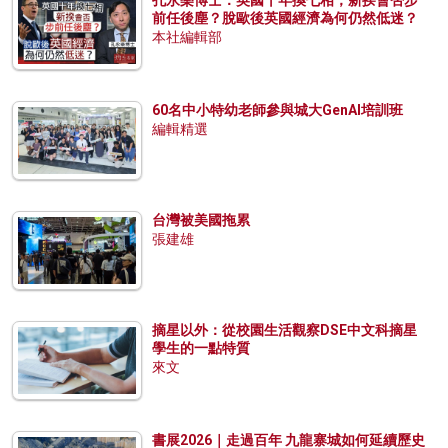
孔永樂博士：英國十年換七相，新揆會否步
前任後塵？脫歐後英國經濟為何仍然低迷？
本社編輯部
60名中小特幼老師參與城大GenAI培訓班
編輯精選
台灣被美國拖累
張建雄
摘星以外：從校園生活觀察DSE中文科摘星
學生的一點特質
來文
書展2026｜走過百年 九龍寨城如何延續歷史