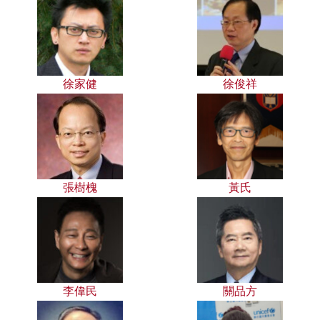
徐家健
徐俊祥
張樹槐
黃氏
李偉民
關品方