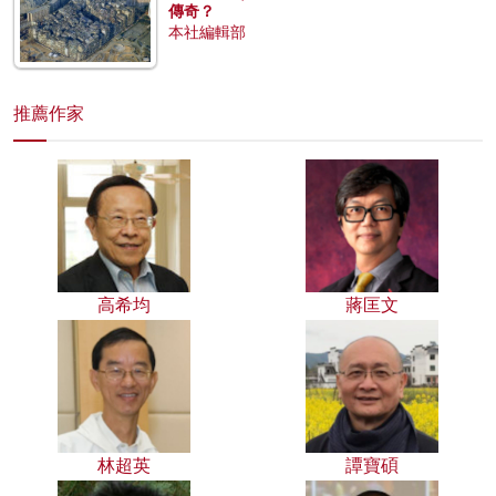
傳奇？
本社編輯部
推薦作家
高希均
蔣匡文
林超英
譚寶碩