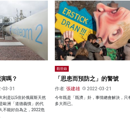
觀世錄
重演嗎？
「思患而預防之」的警號
2-03-31
作者:
張建雄
2022-03-21
大利是以5倍於俄羅斯天然
今年既是「既濟」卦，事情總會解決，只
是歐洲「道德義憤」的代
多大而已。
不能好自為之，2022危
。