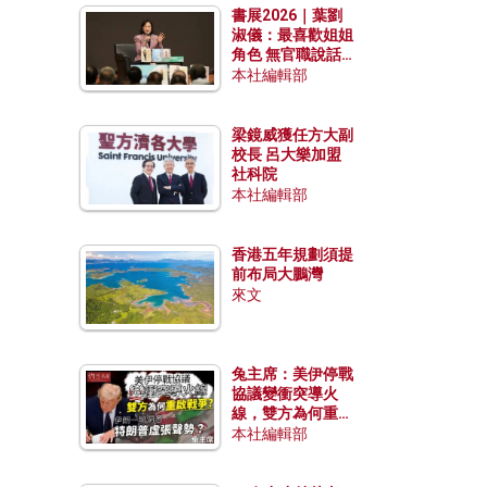
書展2026｜葉劉
淑儀：最喜歡姐姐
角色 無官職說話
包袱少
本社編輯部
梁鏡威獲任方大副
校長 呂大樂加盟
社科院
本社編輯部
香港五年規劃須提
前布局大鵬灣
來文
兔主席：美伊停戰
協議變衝突導火
線，雙方為何重啟
戰爭？伊朗一早洞
本社編輯部
悉特朗普虛張聲
勢？