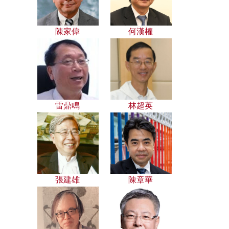
陳家偉
何漢權
雷鼎鳴
林超英
張建雄
陳章華