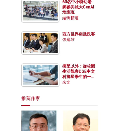
60名中小特幼老
師參與城大GenAI
培訓班
編輯精選
西方世界兩批政客
張建雄
摘星以外：從校園
生活觀察DSE中文
科摘星學生的一點
特質
來文
推薦作家