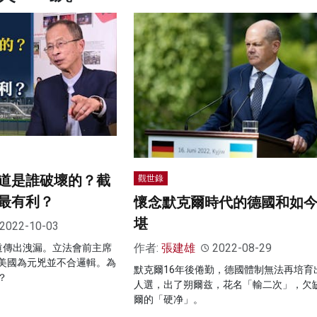
道是誰破壞的？截
觀世錄
最有利？
懷念默克爾時代的德國和如
堪
2022-10-03
作者:
張建雄
2022-08-29
道傳出洩漏。立法會前主席
美國為元兇並不合邏輯。為
默克爾16年後倦勤，德國體制無法再培育
？
人選，出了朔爾兹，花名「輸二次」，欠
爾的「硬净」。