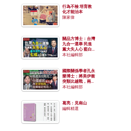
行為不檢 培育教
化才能治本
陳家偉
關品方博士：台灣
九合一選舉 民進
黨大失人心 藍白
合作有望拿下七成
本社編輯部
以上縣市？
國際關係學者孔永
樂博士：將美伊衝
突類比越戰，兩者
有何異同？中國崛
本社編輯部
起能否為全球格局
發揮穩定效用？
葛亮：見南山
編輯精選