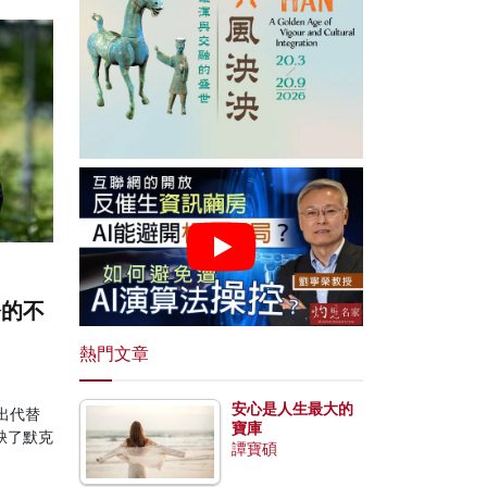
今的不
熱門文章
安心是人生最大的
出代替
寶庫
缺了默克
譚寶碩