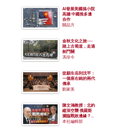
AI發展美國搞小院
高牆 中國推多邊
合作
關品方
金秋文化之旅──
踏上古蜀道，走過
劍門關
馮珍今
從顧生岳到沈平：
一個座右銘的兩代
傳承
劉家美
陳文鴻教授：北約
縱深空襲 俄羅斯
瀕臨戰敗邊緣？中
國零部件能左右戰
本社編輯部
局走向？