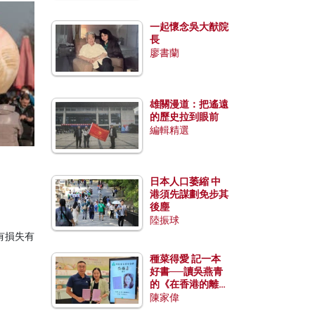
一起懷念吳大猷院
長
廖書蘭
雄關漫道：把遙遠
的歷史拉到眼前
編輯精選
日本人口萎縮 中
港須先謀劃免步其
後塵
陸振球
有損失有
種菜得愛 記一本
好書──讀吳燕青
的《在香港的離島
種菜》
陳家偉