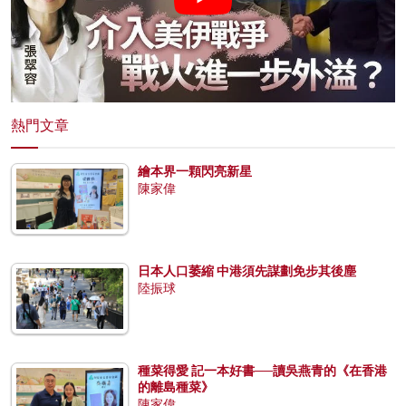
熱門文章
繪本界一顆閃亮新星
陳家偉
日本人口萎縮 中港須先謀劃免步其後塵
陸振球
種菜得愛 記一本好書──讀吳燕青的《在香港
的離島種菜》
陳家偉