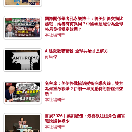
國際關係學者孔永樂博士：將美伊衝突類比
越戰，兩者有何異同？中國崛起能否為全球
格局發揮穩定效用？
本社編輯部
AI逃獄敲響警號 全球共治才是解方
何民傑
兔主席：美伊停戰協議變衝突導火線，雙方
為何重啟戰爭？伊朗一早洞悉特朗普虛張聲
勢？
本社編輯部
書展2026｜葉劉淑儀：最喜歡姐姐角色 無官
職說話包袱少
本社編輯部