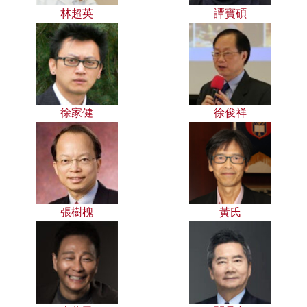
林超英
譚寶碩
徐家健
徐俊祥
張樹槐
黃氏