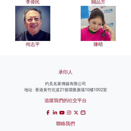
李偉民
關品方
何志平
陳晴
承印人
灼見名家傳媒有限公司
地址 : 香港黃竹坑道21號環匯廣場10樓1002室
追蹤我們的社交平台
聯絡我們