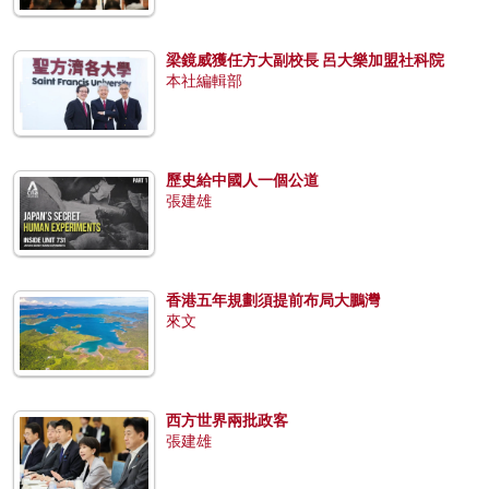
梁鏡威獲任方大副校長 呂大樂加盟社科院
本社編輯部
歷史給中國人一個公道
張建雄
香港五年規劃須提前布局大鵬灣
來文
西方世界兩批政客
張建雄