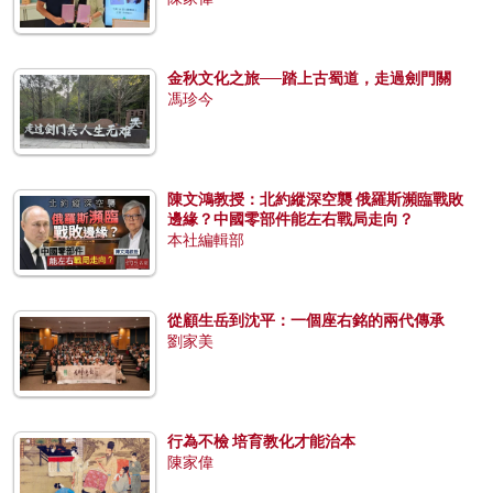
金秋文化之旅──踏上古蜀道，走過劍門關
馮珍今
陳文鴻教授：北約縱深空襲 俄羅斯瀕臨戰敗
邊緣？中國零部件能左右戰局走向？
本社編輯部
從顧生岳到沈平：一個座右銘的兩代傳承
劉家美
行為不檢 培育教化才能治本
陳家偉