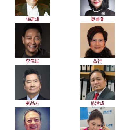
張建雄
廖書蘭
李偉民
益行
關品方
翁港成