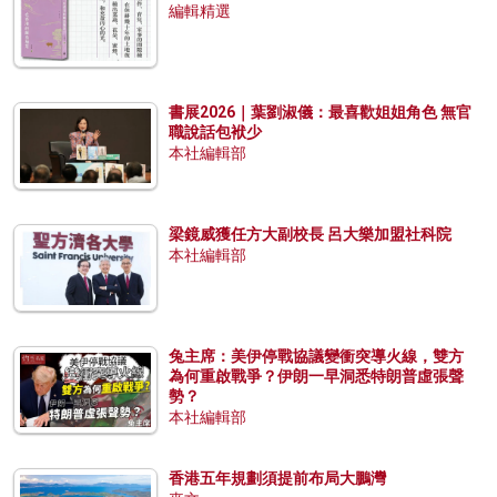
編輯精選
書展2026｜葉劉淑儀：最喜歡姐姐角色 無官
職說話包袱少
本社編輯部
梁鏡威獲任方大副校長 呂大樂加盟社科院
本社編輯部
兔主席：美伊停戰協議變衝突導火線，雙方
為何重啟戰爭？伊朗一早洞悉特朗普虛張聲
勢？
本社編輯部
香港五年規劃須提前布局大鵬灣