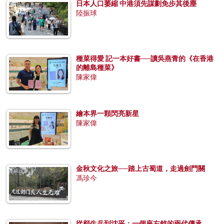
日本人口萎縮 中港須先謀劃免步其後塵
陸振球
種菜得愛 記一本好書──讀吳燕青的《在香港
的離島種菜》
陳家偉
繪本界一顆閃亮新星
陳家偉
金秋文化之旅──踏上古蜀道，走過劍門關
馮珍今
從顧生岳到沈平：一個座右銘的兩代傳承