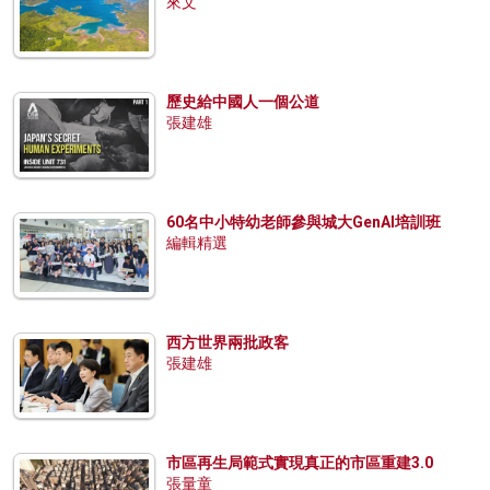
來文
歷史給中國人一個公道
張建雄
60名中小特幼老師參與城大GenAI培訓班
編輯精選
西方世界兩批政客
張建雄
市區再生局範式實現真正的市區重建3.0
張量童