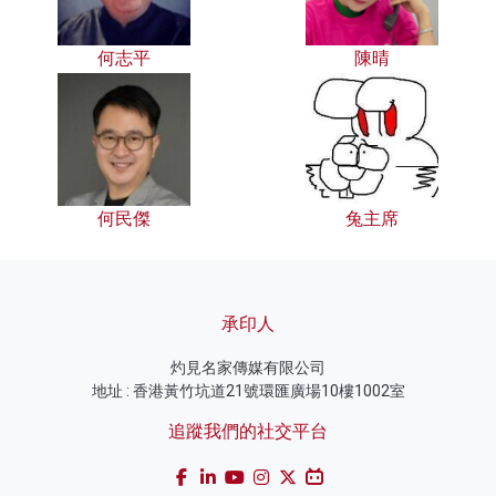
何志平
陳晴
何民傑
兔主席
承印人
灼見名家傳媒有限公司
地址 : 香港黃竹坑道21號環匯廣場10樓1002室
追蹤我們的社交平台