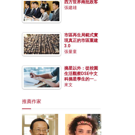
西方世界兩批政客
張建雄
市區再生局範式實
現真正的市區重建
3.0
張量童
摘星以外：從校園
生活觀察DSE中文
科摘星學生的一點
特質
來文
推薦作家