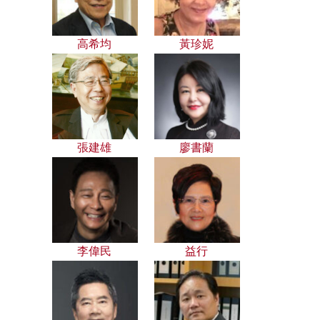
高希均
黃珍妮
張建雄
廖書蘭
李偉民
益行