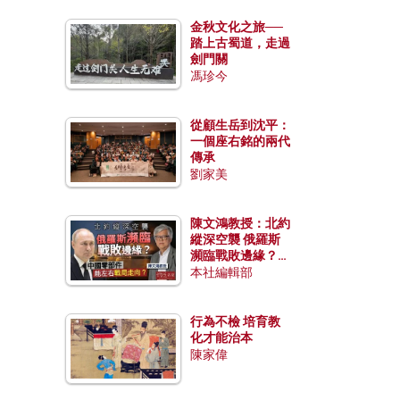
金秋文化之旅──
踏上古蜀道，走過
劍門關
馮珍今
從顧生岳到沈平：
一個座右銘的兩代
傳承
劉家美
陳文鴻教授：北約
縱深空襲 俄羅斯
瀕臨戰敗邊緣？中
國零部件能左右戰
本社編輯部
局走向？
行為不檢 培育教
化才能治本
陳家偉