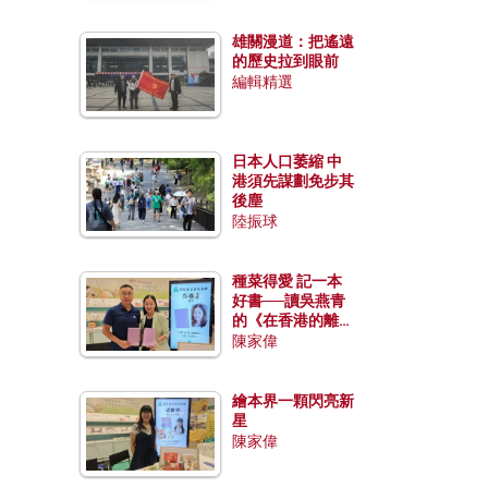
雄關漫道：把遙遠
的歷史拉到眼前
編輯精選
日本人口萎縮 中
港須先謀劃免步其
後塵
陸振球
種菜得愛 記一本
好書──讀吳燕青
的《在香港的離島
種菜》
陳家偉
繪本界一顆閃亮新
星
陳家偉