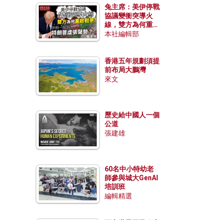
兔主席：美伊停戰
協議變衝突導火
線，雙方為何重啟
戰爭？伊朗一早洞
本社編輯部
悉特朗普虛張聲
勢？
香港五年規劃須提
前布局大鵬灣
來文
歷史給中國人一個
公道
張建雄
60名中小特幼老
師參與城大GenAI
培訓班
編輯精選