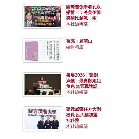
國際關係學者孔永
樂博士：將美伊衝
突類比越戰，兩者
有何異同？中國崛
本社編輯部
起能否為全球格局
發揮穩定效用？
葛亮：見南山
編輯精選
書展2026｜葉劉
淑儀：最喜歡姐姐
角色 無官職說話
包袱少
本社編輯部
梁鏡威獲任方大副
校長 呂大樂加盟
社科院
本社編輯部